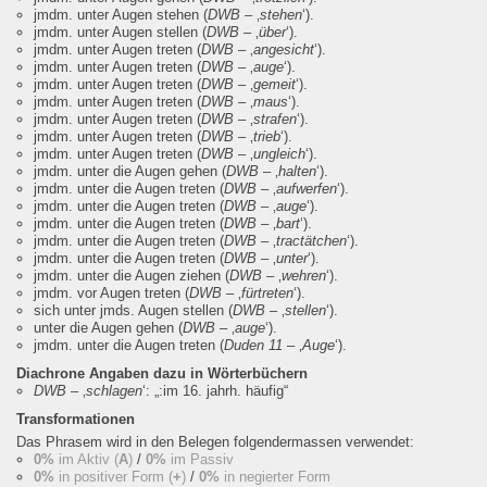
jmdm. unter Augen stehen
(
DWB
– ‚
stehen
‘).
jmdm. unter Augen stellen
(
DWB
– ‚
über
‘).
jmdm. unter Augen treten
(
DWB
– ‚
angesicht
‘).
jmdm. unter Augen treten
(
DWB
– ‚
auge
‘).
jmdm. unter Augen treten
(
DWB
– ‚
gemeit
‘).
jmdm. unter Augen treten
(
DWB
– ‚
maus
‘).
jmdm. unter Augen treten
(
DWB
– ‚
strafen
‘).
jmdm. unter Augen treten
(
DWB
– ‚
trieb
‘).
jmdm. unter Augen treten
(
DWB
– ‚
ungleich
‘).
jmdm. unter die Augen gehen
(
DWB
– ‚
halten
‘).
jmdm. unter die Augen treten
(
DWB
– ‚
aufwerfen
‘).
jmdm. unter die Augen treten
(
DWB
– ‚
auge
‘).
jmdm. unter die Augen treten
(
DWB
– ‚
bart
‘).
jmdm. unter die Augen treten
(
DWB
– ‚
tractätchen
‘).
jmdm. unter die Augen treten
(
DWB
– ‚
unter
‘).
jmdm. unter die Augen ziehen
(
DWB
– ‚
wehren
‘).
jmdm. vor Augen treten
(
DWB
– ‚
fürtreten
‘).
sich unter jmds. Augen stellen
(
DWB
– ‚
stellen
‘).
unter die Augen gehen
(
DWB
– ‚
auge
‘).
jmdm. unter die Augen treten
(
Duden 11
– ‚
Auge
‘).
Diachrone Angaben dazu in Wörterbüchern
DWB
– ‚
schlagen
‘:
„:im 16. jahrh. häufig“
Transformationen
Das Phrasem wird in den Belegen folgendermassen verwendet:
0%
im Aktiv (
A
)
/
0%
im Passiv
0%
in positiver Form (
+
)
/
0%
in negierter Form