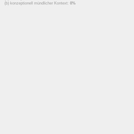
(b) konzeptionell mündlicher Kontext:
0%