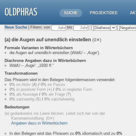
OLDPHRAS
SUCHE
PROJEKTIDEE
AK
Neue Suche
| Filtern: von
bis
(a) die Augen auf unendlich einstellen
(0✕)
Formale Varianten in Wörterbüchern
die Augen auf unendlich einstellen
(
WddU
– ‚
Auge
‘).
Diachrone Angaben dazu in Wörterbüchern
WddU
– ‚
Auge
‘:
„1930 ff.“
Transformationen
Das Phrasem wird in den Belegen folgendermassen verwendet:
0%
im Aktiv (
A
)
/
0%
im Passiv
0%
in positiver Form (
+
)
/
0%
in negierter Form
0%
als Aussage
/
0%
als Frage (
?
)
0%
satzwertig (
S
)
/
0%
satzteilwertig
Bedeutungen
(a) gedankenlos ins Leere blicken. Leitet sich her von der
Kameraeinstellung.
(0✕)
Angaben dazu in Wörterbüchern
In den Belegen wird das Phrasem zu
0%
idiomatisch und zu
0%