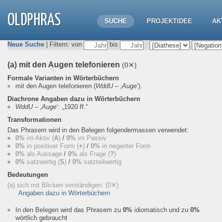
OLDPHRAS
SUCHE
PROJEKTIDEE
AK
Neue Suche
| Filtern: von
bis
(a) mit den Augen telefonieren
(0✕)
Formale Varianten in Wörterbüchern
mit den Augen telefonieren
(
WddU
– ‚
Auge
‘).
Diachrone Angaben dazu in Wörterbüchern
WddU
– ‚
Auge
‘:
„1920 ff.“
Transformationen
Das Phrasem wird in den Belegen folgendermassen verwendet:
0%
im Aktiv (
A
)
/
0%
im Passiv
0%
in positiver Form (
+
)
/
0%
in negierter Form
0%
als Aussage
/
0%
als Frage (
?
)
0%
satzwertig (
S
)
/
0%
satzteilwertig
Bedeutungen
(a) sich mit Blicken verständigen.
(0✕)
Angaben dazu in Wörterbüchern
In den Belegen wird das Phrasem zu
0%
idiomatisch und zu
0%
wörtlich gebraucht