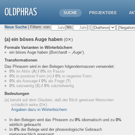
OLDPHRAS
SUCHE
PROJEKTIDEE
AK
Neue Suche
| Filtern: von
bis
(a) ein böses Auge haben
(0✕)
Formale Varianten in Wörterbüchern
ein böses Auge haben
(
Borchardt
– ‚
Auge
‘).
Transformationen
Das Phrasem wird in den Belegen folgendermassen verwendet:
0%
im Aktiv (
A
)
/
0%
im Passiv
0%
in positiver Form (
+
)
/
0%
in negierter Form
0%
als Aussage
/
0%
als Frage (
?
)
0%
satzwertig (
S
)
/
0%
satzteilwertig
Bedeutungen
(a) beruht auf dem Glauben, daß der Blick gewisser Menschen
schädlich wirke
(0✕)
Angaben dazu in Wörterbüchern
In den Belegen wird das Phrasem zu
0%
idiomatisch und zu
0%
wörtlich gebraucht
In
0%
der Belege wird der phraseologische Gebrauch
metasprachlich angezeigt