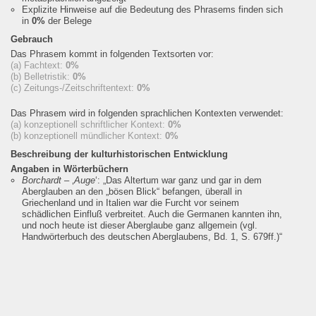
Explizite Hinweise auf die Bedeutung des Phrasems finden sich
in
0%
der Belege
Gebrauch
Das Phrasem kommt in folgenden Textsorten vor:
(a) Fachtext:
0%
(b) Belletristik:
0%
(c) Zeitungs-/Zeitschriftentext:
0%
Das Phrasem wird in folgenden sprachlichen Kontexten verwendet:
(a) konzeptionell schriftlicher Kontext:
0%
(b) konzeptionell mündlicher Kontext:
0%
Beschreibung der kulturhistorischen Entwicklung
Angaben in Wörterbüchern
Borchardt
– ‚
Auge
‘:
„Das Altertum war ganz und gar in dem
Aberglauben an den „bösen Blick“ befangen, überall in
Griechenland und in Italien war die Furcht vor seinem
schädlichen Einfluß verbreitet. Auch die Germanen kannten ihn,
und noch heute ist dieser Aberglaube ganz allgemein (vgl.
Handwörterbuch des deutschen Aberglaubens, Bd. 1, S. 679ff.)“