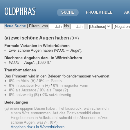
OLDPHRAS
SUCHE
PROJEKTIDEE
AK
Neue Suche
| Filtern: von
bis
(a) zwei schöne Augen haben
(0✕)
Formale Varianten in Wörterbüchern
zwei schöne Augen haben
(
WddU
– ‚
Auge
‘).
Diachrone Angaben dazu in Wörterbüchern
WddU
– ‚
Auge
‘:
„1930 ff.“
Transformationen
Das Phrasem wird in den Belegen folgendermassen verwendet:
0%
im Aktiv (
A
)
/
0%
im Passiv
0%
in positiver Form (
+
)
/
0%
in negierter Form
0%
als Aussage
/
0%
als Frage (
?
)
0%
satzwertig (
S
)
/
0%
satzteilwertig
Bedeutungen
(a) einen üppigen Busen haben. Hehlausdruck, wahrscheinlich
einem Witz entnommen: Auf das Postkartenbild einer
Eingeborenen in Volkstracht schreibt der Absender: »Zwei
schöne Augen, was?«.
(0✕)
Angaben dazu in Wörterbüchern