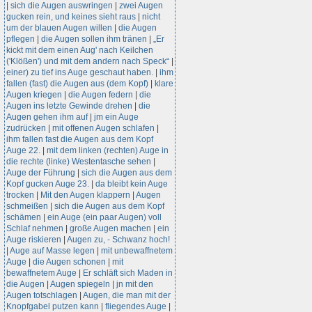
|
sich die Augen auswringen
|
zwei Augen
gucken rein, und keines sieht raus
|
nicht
um der blauen Augen willen
|
die Augen
pflegen
|
die Augen sollen ihm tränen
|
„Er
kickt mit dem einen Aug' nach Keilchen
('Klößen') und mit dem andern nach Speck“
|
einer) zu tief ins Auge geschaut haben.
|
ihm
fallen (fast) die Augen aus (dem Kopf)
|
klare
Augen kriegen
|
die Augen federn
|
die
Augen ins letzte Gewinde drehen
|
die
Augen gehen ihm auf
|
jm ein Auge
zudrücken
|
mit offenen Augen schlafen
|
ihm fallen fast die Augen aus dem Kopf
Auge 22.
|
mit dem linken (rechten) Auge in
die rechte (linke) Westentasche sehen
|
Auge der Führung
|
sich die Augen aus dem
Kopf gucken Auge 23.
|
da bleibt kein Auge
trocken
|
Mit den Augen klappern
|
Augen
schmeißen
|
sich die Augen aus dem Kopf
schämen
|
ein Auge (ein paar Augen) voll
Schlaf nehmen
|
große Augen machen
|
ein
Auge riskieren
|
Augen zu, - Schwanz hoch!
|
Auge auf Masse legen
|
mit unbewaffnetem
Auge
|
die Augen schonen
|
mit
bewaffnetem Auge
|
Er schläft sich Maden in
die Augen
|
Augen spiegeln
|
jn mit den
Augen totschlagen
|
Augen, die man mit der
Knopfgabel putzen kann
|
fliegendes Auge
|