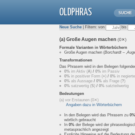
OLDPHRAS
SUCHE
Neue Suche
| Filtern: von
bis
(a) Große Augen machen
(0✕)
Formale Varianten in Wörterbüchern
Große Augen machen
(
Borchardt
– ‚
Aug
Transformationen
Das Phrasem wird in den Belegen folgend
0%
im Aktiv (
A
)
/
0%
im Passiv
0%
in positiver Form (
+
)
/
0%
in negiert
0%
als Aussage
/
0%
als Frage (
?
)
0%
satzwertig (
S
)
/
0%
satzteilwertig
Bedeutungen
(a) vor Erstaunen
(0✕)
Angaben dazu in Wörterbüchern
In den Belegen wird das Phrasem zu
0
wörtlich gebraucht
In
0%
der Belege wird der phraseologis
metasprachlich angezeigt
Explizite Hinweise auf die Bedeutung d