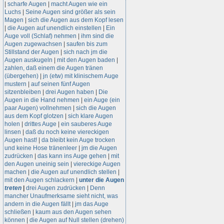
|
scharfe Augen
|
macht Augen wie ein
Luchs
|
Seine Augen sind größer als sein
Magen
|
sich die Augen aus dem Kopf lesen
|
die Augen auf unendlich einstellen
|
Ein
Auge voll (Schlaf) nehmen
|
ihm sind die
Augen zugewachsen
|
saufen bis zum
Stillstand der Augen
|
sich nach jm die
Augen auskugeln
|
mit den Augen baden
|
zahlen, daß einem die Augen tränen
(übergehen)
|
jn (etw) mit klinischem Auge
mustern
|
auf seinen fünf Augen
sitzenbleiben
|
drei Augen haben
|
Die
Augen in die Hand nehmen
|
ein Auge (ein
paar Augen) vollnehmen
|
sich die Augen
aus dem Kopf glotzen
|
sich klare Augen
holen
|
drittes Auge
|
ein sauberes Auge
linsen
|
daß du noch keine viereckigen
Augen hast!
|
da bleibt kein Auge trocken
und keine Hose tränenleer
|
jm die Augen
zudrücken
|
das kann ins Auge gehen
|
mit
den Augen uneinig sein
|
viereckige Augen
machen
|
die Augen auf unendlich stellen
|
mit den Augen schlackern
|
unter die Augen
treten
|
drei Augen zudrücken
|
Denn
mancher Unaufmerksame sieht nicht, was
andern in die Augen fällt
|
jm das Auge
schließen
|
kaum aus den Augen sehen
können
|
die Augen auf Null stellen (drehen)