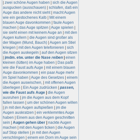
|
zwei schöne Augen haben
|
sich die Augen
ausgucken (ausschauen)
|
schlafen, daß ein
Auge das andere nicht sieht
|
macht Augen
wie ein gestochenes Kalb
|
Mit einem
blauen Auge davonkommen
|
faule Augen
machen
|
das Auge spitzen
|
Auge spielen
|
sie sieht einen mit keinem Auge an
|
mit den
Augen kullern
|
die Augen sind großer als
der Magen (Mund, Bauch)
|
Augen am Stiel
kriegen
|
mit den Augen telefonieren
|
sich
die Augen auskegeln
|
auf den Augen sitzen
|
jmdm. etw. unter die Nase
reiben
|
einen
kleinen (lütten) im Auge haben
|
Das paßt
wie die Faust aufs Auge
|
mit einem blauen
Auge davonkommen
|
ein paar Auge mehr
im Spiel haben
|
Auge des Gesetzes
|
einem
die Augen auswischen,
|
mit offenen Augen
überlegen
|
Ein Auge zudrücken
|
passen,
wie die Faust aufs Auge
|
die Augen
ausruhen
|
jm die Augen aus dem Kopf
fallen lassen
|
um der schönen Augen willen
|
jn mit den Augen aufspießen
|
jm die
Augen auskratzen
|
ein verklemmtes Auge
haben
|
Einem aus den Augen geschnitten
sein
|
Augen gehen über
|
nackte Augen
machen
|
mit den Augen ticken
|
die Augen
auf Stop stellen
|
jn mit den Augen
verschlingen
|
einem ein Dorn im Auge sein