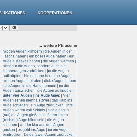
BLIKATIONEN
KOOPERATIONEN
... weitere
Phraseme
mit den Augen klimpern
|
die Augen in der
Tasche haben
|
ein böses Auge haben
|
ein
Auge auf etwas haben
|
die Augen wärmen
|
nicht nur die Augen, sondern auch die
Hühneraugen zudrücken
|
jm die Augen
aufknöpfen
|
hinten habe ich keine Augen
|
mit den Augen heiraten
|
dicke Augen haben
|
die Augen in die Hand nehmen
|
jm die
Augen auswischen
|
die Augen aufknöpfen
|
unter vier Augen
|
ins Auge
fallen
|
Vier
Augen sehen mehr als zwei
|
das Kalb ins
Auge schlagen
|
ein Auge zudrücken
|
ihre
Augen waren voll Schlafs
|
sich einen in
(auf) die Augen gießen
|
auf dem linken
(rechten) Auge blind sein
|
die Augen
schonen
|
wieder klar aus den Augen
gucken
|
es geht ins Auge
|
jm ein Auge
eindrücken
|
beide (zwei) Augen zudrücken