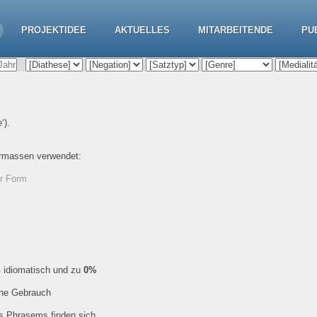
PROJEKTIDEE
AKTUELLES
MITARBEITENDE
PU
e
‘).
ermassen verwendet:
er Form
%
idiomatisch und zu
0%
che Gebrauch
es Phrasems finden sich