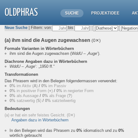
OLDPHRAS
SUCHE
PROJEKTIDEE
AK
Neue Suche
| Filtern: von
bis
(a) ihm sind die Augen zugewachsen
(0✕)
Formale Varianten in Wörterbüchern
ihm sind die Augen zugewachsen
(
WddU
– ‚
Auge
‘).
Diachrone Angaben dazu in Wörterbüchern
WddU
– ‚
Auge
‘:
„1950 ff.“
Transformationen
Das Phrasem wird in den Belegen folgendermassen verwendet:
0%
im Aktiv (
A
)
/
0%
im Passiv
0%
in positiver Form (
+
)
/
0%
in negierter Form
0%
als Aussage
/
0%
als Frage (
?
)
0%
satzwertig (
S
)
/
0%
satzteilwertig
Bedeutungen
(a) er hat ein sehr feistes Gesicht.
(0✕)
Angaben dazu in Wörterbüchern
In den Belegen wird das Phrasem zu
0%
idiomatisch und zu
0%
wörtlich gebraucht