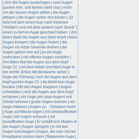
|
sich die Augen auswringen
|
zwei Augen
gucken rein, und keines sieht raus
|
nicht
um der blauen Augen willen
|
die Augen
pflegen
|
die Augen sollen ihm tränen
|
„Er
kickt mit dem einen Aug' nach Keilchen
('Klößen') und mit dem andern nach Speck“
|
einer) zu tief ins Auge geschaut haben.
|
ihm
fallen (fast) die Augen aus (dem Kopf)
|
klare
Augen kriegen
|
die Augen federn
|
die
Augen ins letzte Gewinde drehen
|
die
Augen gehen ihm auf
|
jm ein Auge
zudrücken
|
mit offenen Augen schlafen
|
ihm fallen fast die Augen aus dem Kopf
Auge 22.
|
mit dem linken (rechten) Auge in
die rechte (linke) Westentasche sehen
|
Auge der Führung
|
sich die Augen aus dem
Kopf gucken Auge 23.
|
da bleibt kein Auge
trocken
|
Mit den Augen klappern
|
Augen
schmeißen
|
sich die Augen aus dem Kopf
schämen
|
ein Auge (ein paar Augen) voll
Schlaf nehmen
|
große Augen machen
|
ein
Auge riskieren
|
Augen zu, - Schwanz hoch!
|
Auge auf Masse legen
|
mit unbewaffnetem
Auge
|
die Augen schonen
|
mit
bewaffnetem Auge
|
Er schläft sich Maden in
die Augen
|
Augen spiegeln
|
jn mit den
Augen totschlagen
|
Augen, die man mit der
Knopfgabel putzen kann
|
fliegendes Auge
|