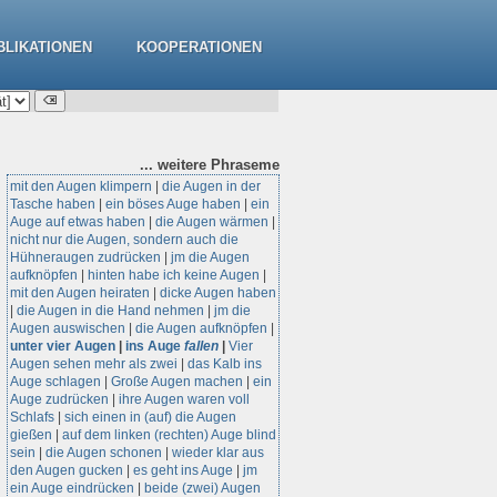
BLIKATIONEN
KOOPERATIONEN
... weitere
Phraseme
mit den Augen klimpern
|
die Augen in der
Tasche haben
|
ein böses Auge haben
|
ein
Auge auf etwas haben
|
die Augen wärmen
|
nicht nur die Augen, sondern auch die
Hühneraugen zudrücken
|
jm die Augen
aufknöpfen
|
hinten habe ich keine Augen
|
mit den Augen heiraten
|
dicke Augen haben
|
die Augen in die Hand nehmen
|
jm die
Augen auswischen
|
die Augen aufknöpfen
|
unter vier Augen
|
ins Auge
fallen
|
Vier
Augen sehen mehr als zwei
|
das Kalb ins
Auge schlagen
|
Große Augen machen
|
ein
Auge zudrücken
|
ihre Augen waren voll
Schlafs
|
sich einen in (auf) die Augen
gießen
|
auf dem linken (rechten) Auge blind
sein
|
die Augen schonen
|
wieder klar aus
den Augen gucken
|
es geht ins Auge
|
jm
ein Auge eindrücken
|
beide (zwei) Augen