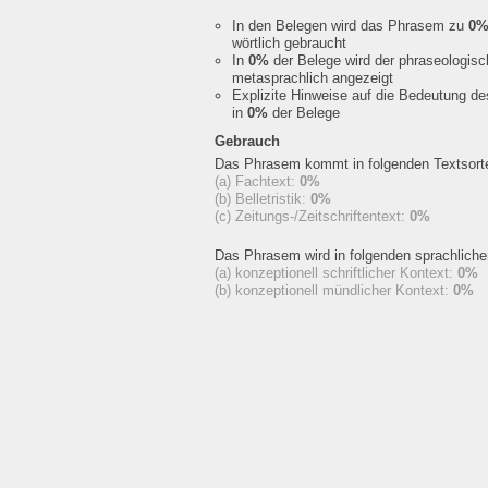
In den Belegen wird das Phrasem zu
0
wörtlich gebraucht
In
0%
der Belege wird der phraseologis
metasprachlich angezeigt
Explizite Hinweise auf die Bedeutung d
in
0%
der Belege
Gebrauch
Das Phrasem kommt in folgenden Textsorte
(a) Fachtext:
0%
(b) Belletristik:
0%
(c) Zeitungs-/Zeitschriftentext:
0%
Das Phrasem wird in folgenden sprachlich
(a) konzeptionell schriftlicher Kontext:
0%
(b) konzeptionell mündlicher Kontext:
0%