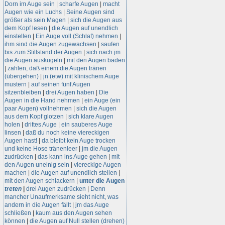
Dorn im Auge sein
|
scharfe Augen
|
macht
Augen wie ein Luchs
|
Seine Augen sind
größer als sein Magen
|
sich die Augen aus
dem Kopf lesen
|
die Augen auf unendlich
einstellen
|
Ein Auge voll (Schlaf) nehmen
|
ihm sind die Augen zugewachsen
|
saufen
bis zum Stillstand der Augen
|
sich nach jm
die Augen auskugeln
|
mit den Augen baden
|
zahlen, daß einem die Augen tränen
(übergehen)
|
jn (etw) mit klinischem Auge
mustern
|
auf seinen fünf Augen
sitzenbleiben
|
drei Augen haben
|
Die
Augen in die Hand nehmen
|
ein Auge (ein
paar Augen) vollnehmen
|
sich die Augen
aus dem Kopf glotzen
|
sich klare Augen
holen
|
drittes Auge
|
ein sauberes Auge
linsen
|
daß du noch keine viereckigen
Augen hast!
|
da bleibt kein Auge trocken
und keine Hose tränenleer
|
jm die Augen
zudrücken
|
das kann ins Auge gehen
|
mit
den Augen uneinig sein
|
viereckige Augen
machen
|
die Augen auf unendlich stellen
|
mit den Augen schlackern
|
unter die Augen
treten
|
drei Augen zudrücken
|
Denn
mancher Unaufmerksame sieht nicht, was
andern in die Augen fällt
|
jm das Auge
schließen
|
kaum aus den Augen sehen
können
|
die Augen auf Null stellen (drehen)