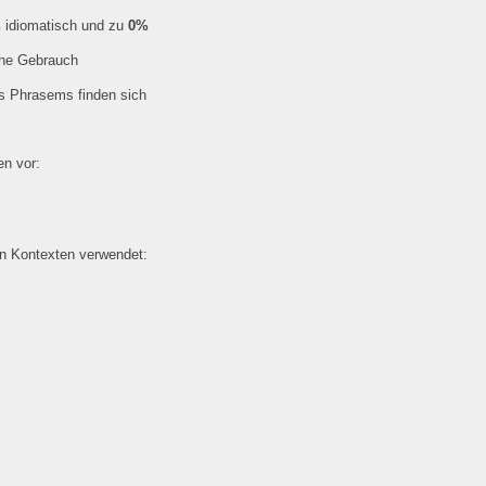
%
idiomatisch und zu
0%
che Gebrauch
es Phrasems finden sich
n vor:
en Kontexten verwendet: