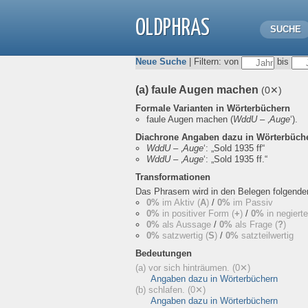
OLDPHRAS
SUCHE
Neue Suche
| Filtern: von
bis
(a) faule Augen machen
(0✕)
Formale Varianten in Wörterbüchern
faule Augen machen
(
WddU
– ‚
Auge
‘).
Diachrone Angaben dazu in Wörterbüch
WddU
– ‚
Auge
‘:
„Sold 1935 ff“
WddU
– ‚
Auge
‘:
„Sold 1935 ff.“
Transformationen
Das Phrasem wird in den Belegen folgend
0%
im Aktiv (
A
)
/
0%
im Passiv
0%
in positiver Form (
+
)
/
0%
in negiert
0%
als Aussage
/
0%
als Frage (
?
)
0%
satzwertig (
S
)
/
0%
satzteilwertig
Bedeutungen
(a) vor sich hinträumen.
(0✕)
Angaben dazu in Wörterbüchern
(b) schlafen.
(0✕)
Angaben dazu in Wörterbüchern