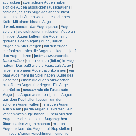
zudrücken
|
zwei schöne Augen haben
|
sich die Augen ausgucken (ausschauen)
|
schlafen, daß ein Auge das andere nicht
sieht
|
macht Augen wie ein gestochenes
Kalb
|
Mit einem blauen Auge
davonkommen
|
das Auge spitzen
|
Auge
spielen
|
sie sieht einen mit keinem Auge an
|
mit den Augen kullern
|
die Augen sind
großer als der Magen (Mund, Bauch)
|
Augen am Stiel kriegen
|
mit den Augen
telefonieren
|
sich die Augen auskegeln
|
auf
den Augen sitzen
|
jmdm. etw. unter die
Nase
reiben
|
einen kleinen (lütten) im Auge
haben
|
Das paßt wie die Faust aufs Auge
|
mit einem blauen Auge davonkommen
|
ein
paar Auge mehr im Spiel haben
|
Auge des
Gesetzes
|
einem die Augen auswischen,
|
mit offenen Augen überlegen
|
Ein Auge
zudrücken
|
passen,
wie die Faust aufs
Auge
|
die Augen ausruhen
|
jm die Augen
aus dem Kopf fallen lassen
|
um der
schönen Augen willen
|
jn mit den Augen
aufspießen
|
jm die Augen auskratzen
|
ein
verklemmtes Auge haben
|
Einem aus den
Augen geschnitten sein
|
Augen gehen
über
|
nackte Augen machen
|
mit den
Augen ticken
|
die Augen auf Stop stellen
|
jn mit den Augen verschlingen
|
einem ein