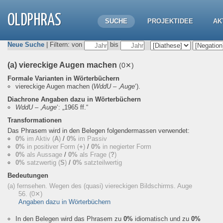
OLDPHRAS
SUCHE
PROJEKTIDEE
AK
Neue Suche
| Filtern: von
bis
(a) viereckige Augen machen
(0✕)
Formale Varianten in Wörterbüchern
viereckige Augen machen
(
WddU
– ‚
Auge
‘).
Diachrone Angaben dazu in Wörterbüchern
WddU
– ‚
Auge
‘:
„1965 ff.“
Transformationen
Das Phrasem wird in den Belegen folgendermassen verwendet:
0%
im Aktiv (
A
)
/
0%
im Passiv
0%
in positiver Form (
+
)
/
0%
in negierter Form
0%
als Aussage
/
0%
als Frage (
?
)
0%
satzwertig (
S
)
/
0%
satzteilwertig
Bedeutungen
(a) fernsehen. Wegen des (quasi) viereckigen Bildschirms. Auge
56.
(0✕)
Angaben dazu in Wörterbüchern
In den Belegen wird das Phrasem zu
0%
idiomatisch und zu
0%