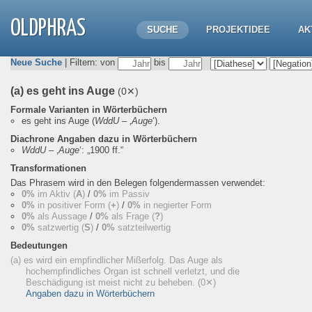
OLDPHRAS
SUCHE
PROJEKTIDEE
AK
Neue Suche
| Filtern: von
bis
(a) es geht ins Auge
(0✕)
Formale Varianten in Wörterbüchern
es geht ins Auge
(
WddU
– ‚
Auge
‘).
Diachrone Angaben dazu in Wörterbüchern
WddU
– ‚
Auge
‘:
„1900 ff.“
Transformationen
Das Phrasem wird in den Belegen folgendermassen verwendet:
0%
im Aktiv (
A
)
/
0%
im Passiv
0%
in positiver Form (
+
)
/
0%
in negierter Form
0%
als Aussage
/
0%
als Frage (
?
)
0%
satzwertig (
S
)
/
0%
satzteilwertig
Bedeutungen
(a) es wird ein empfindlicher Mißerfolg. Das Auge als
hochempfindliches Organ ist schnell verletzt, und die
Beschädigung ist meist nicht zu beheben.
(0✕)
Angaben dazu in Wörterbüchern