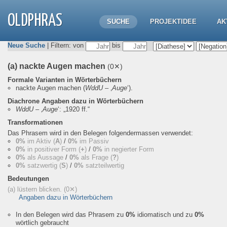
OLDPHRAS
SUCHE
PROJEKTIDEE
AK
Neue Suche
| Filtern: von
bis
(a) nackte Augen machen
(0✕)
Formale Varianten in Wörterbüchern
nackte Augen machen
(
WddU
– ‚
Auge
‘).
Diachrone Angaben dazu in Wörterbüchern
WddU
– ‚
Auge
‘:
„1920 ff.“
Transformationen
Das Phrasem wird in den Belegen folgendermassen verwendet:
0%
im Aktiv (
A
)
/
0%
im Passiv
0%
in positiver Form (
+
)
/
0%
in negierter Form
0%
als Aussage
/
0%
als Frage (
?
)
0%
satzwertig (
S
)
/
0%
satzteilwertig
Bedeutungen
(a) lüstern blicken.
(0✕)
Angaben dazu in Wörterbüchern
In den Belegen wird das Phrasem zu
0%
idiomatisch und zu
0%
wörtlich gebraucht