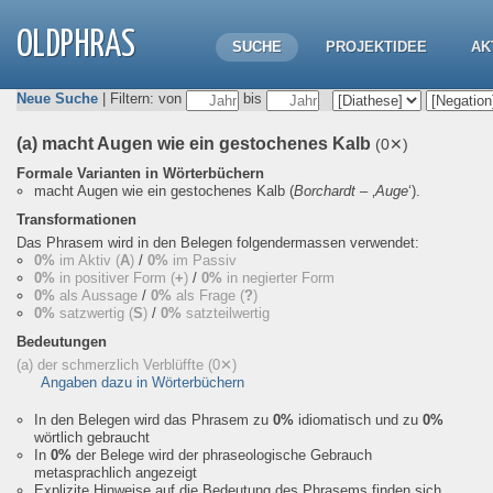
OLDPHRAS
SUCHE
PROJEKTIDEE
AK
Neue Suche
| Filtern: von
bis
(a) macht Augen wie ein gestochenes Kalb
(0✕)
Formale Varianten in Wörterbüchern
macht Augen wie ein gestochenes Kalb
(
Borchardt
– ‚
Auge
‘).
Transformationen
Das Phrasem wird in den Belegen folgendermassen verwendet:
0%
im Aktiv (
A
)
/
0%
im Passiv
0%
in positiver Form (
+
)
/
0%
in negierter Form
0%
als Aussage
/
0%
als Frage (
?
)
0%
satzwertig (
S
)
/
0%
satzteilwertig
Bedeutungen
(a) der schmerzlich Verblüffte
(0✕)
Angaben dazu in Wörterbüchern
In den Belegen wird das Phrasem zu
0%
idiomatisch und zu
0%
wörtlich gebraucht
In
0%
der Belege wird der phraseologische Gebrauch
metasprachlich angezeigt
Explizite Hinweise auf die Bedeutung des Phrasems finden sich