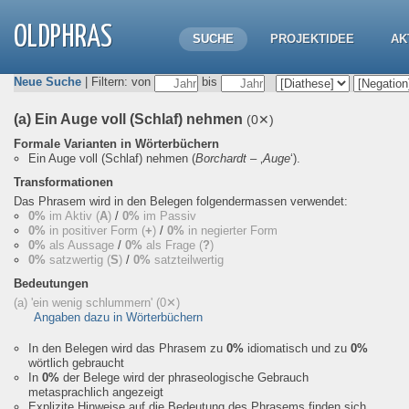
OLDPHRAS
SUCHE
PROJEKTIDEE
AK
Neue Suche
| Filtern: von
bis
(a) Ein Auge voll (Schlaf) nehmen
(0✕)
Formale Varianten in Wörterbüchern
Ein Auge voll (Schlaf) nehmen
(
Borchardt
– ‚
Auge
‘).
Transformationen
Das Phrasem wird in den Belegen folgendermassen verwendet:
0%
im Aktiv (
A
)
/
0%
im Passiv
0%
in positiver Form (
+
)
/
0%
in negierter Form
0%
als Aussage
/
0%
als Frage (
?
)
0%
satzwertig (
S
)
/
0%
satzteilwertig
Bedeutungen
(a) 'ein wenig schlummern'
(0✕)
Angaben dazu in Wörterbüchern
In den Belegen wird das Phrasem zu
0%
idiomatisch und zu
0%
wörtlich gebraucht
In
0%
der Belege wird der phraseologische Gebrauch
metasprachlich angezeigt
Explizite Hinweise auf die Bedeutung des Phrasems finden sich