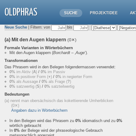
OLDPHRAS
SUCHE
PROJEKTIDEE
AK
Neue Suche
| Filtern: von
bis
(a) Mit den Augen klappern
(0✕)
Formale Varianten in Wörterbüchern
Mit den Augen klappern
(
Borchardt
– ‚
Auge
‘).
Transformationen
Das Phrasem wird in den Belegen folgendermassen verwendet:
0%
im Aktiv (
A
)
/
0%
im Passiv
0%
in positiver Form (
+
)
/
0%
in negierter Form
0%
als Aussage
/
0%
als Frage (
?
)
0%
satzwertig (
S
)
/
0%
satzteilwertig
Bedeutungen
(a) nennt man obersächsisch das kokettierende Umherblicken
(0✕)
Angaben dazu in Wörterbüchern
In den Belegen wird das Phrasem zu
0%
idiomatisch und zu
0%
wörtlich gebraucht
In
0%
der Belege wird der phraseologische Gebrauch
metasprachlich angezeigt