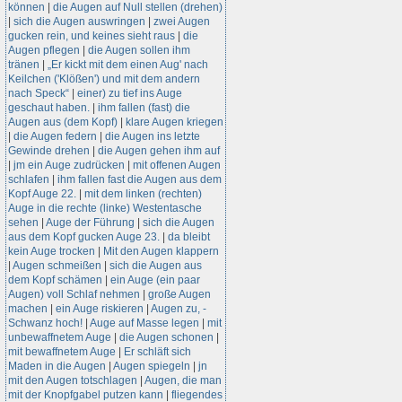
können
|
die Augen auf Null stellen (drehen)
|
sich die Augen auswringen
|
zwei Augen
gucken rein, und keines sieht raus
|
die
Augen pflegen
|
die Augen sollen ihm
tränen
|
„Er kickt mit dem einen Aug' nach
Keilchen ('Klößen') und mit dem andern
nach Speck“
|
einer) zu tief ins Auge
geschaut haben.
|
ihm fallen (fast) die
Augen aus (dem Kopf)
|
klare Augen kriegen
|
die Augen federn
|
die Augen ins letzte
Gewinde drehen
|
die Augen gehen ihm auf
|
jm ein Auge zudrücken
|
mit offenen Augen
schlafen
|
ihm fallen fast die Augen aus dem
Kopf Auge 22.
|
mit dem linken (rechten)
Auge in die rechte (linke) Westentasche
sehen
|
Auge der Führung
|
sich die Augen
aus dem Kopf gucken Auge 23.
|
da bleibt
kein Auge trocken
|
Mit den Augen klappern
|
Augen schmeißen
|
sich die Augen aus
dem Kopf schämen
|
ein Auge (ein paar
Augen) voll Schlaf nehmen
|
große Augen
machen
|
ein Auge riskieren
|
Augen zu, -
Schwanz hoch!
|
Auge auf Masse legen
|
mit
unbewaffnetem Auge
|
die Augen schonen
|
mit bewaffnetem Auge
|
Er schläft sich
Maden in die Augen
|
Augen spiegeln
|
jn
mit den Augen totschlagen
|
Augen, die man
mit der Knopfgabel putzen kann
|
fliegendes