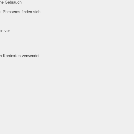
che Gebrauch
es Phrasems finden sich
n vor:
en Kontexten verwendet: