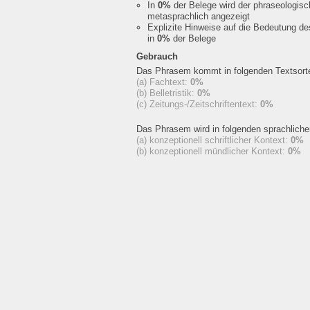
In
0%
der Belege wird der phraseologis
metasprachlich angezeigt
Explizite Hinweise auf die Bedeutung d
in
0%
der Belege
Gebrauch
Das Phrasem kommt in folgenden Textsorte
(a) Fachtext:
0%
(b) Belletristik:
0%
(c) Zeitungs-/Zeitschriftentext:
0%
Das Phrasem wird in folgenden sprachlich
(a) konzeptionell schriftlicher Kontext:
0%
(b) konzeptionell mündlicher Kontext:
0%