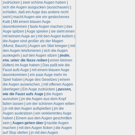
zudrücken
|
zwei schöne Augen haben
|
sich die Augen ausgucken (ausschauen)
|
schlafen, daß ein Auge das andere nicht
sieht
|
macht Augen wie ein gestochenes
Kalb
|
Mit einem blauen Auge
davonkommen
|
faule Augen machen
|
das
Auge spitzen
|
Auge spielen
|
sie sieht einen
mit keinem Auge an
|
mit den Augen kullern
|
die Augen sind großer als der Magen
(Mund, Bauch)
|
Augen am Stiel kriegen
|
mit
den Augen telefonieren
|
sich die Augen
auskegeln
|
auf den Augen sitzen
|
jmdm.
etw. unter die Nase
reiben
|
einen kleinen
(lütten) im Auge haben
|
Das paßt wie die
Faust aufs Auge
|
mit einem blauen Auge
davonkommen
|
ein paar Auge mehr im
Spiel haben
|
Auge des Gesetzes
|
einem
die Augen auswischen,
|
mit offenen Augen
überlegen
|
Ein Auge zudrücken
|
passen,
wie die Faust aufs Auge
|
die Augen
ausruhen
|
jm die Augen aus dem Kopf
fallen lassen
|
um der schönen Augen willen
|
jn mit den Augen aufspießen
|
jm die
Augen auskratzen
|
ein verklemmtes Auge
haben
|
Einem aus den Augen geschnitten
sein
|
Augen gehen über
|
nackte Augen
machen
|
mit den Augen ticken
|
die Augen
auf Stop stellen
|
jn mit den Augen