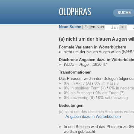
OLDPHRAS
SUCHE
Neue Suche
| Filtern: von
bis
(a) nicht um der blauen Augen wi
Formale Varianten in Wörterbüchern
nicht um der blauen Augen willen
(
WddU
Diachrone Angaben dazu in Wörterbüch
WddU
– ‚
Auge
‘:
„1930 ff.“
Transformationen
Das Phrasem wird in den Belegen folgend
0%
im Aktiv (
A
)
/
0%
im Passiv
0%
in positiver Form (
+
)
/
0%
in negiert
0%
als Aussage
/
0%
als Frage (
?
)
0%
satzwertig (
S
)
/
0%
satzteilwertig
Bedeutungen
(a) nicht um des ehrlichen Anscheins wille
Angaben dazu in Wörterbüchern
In den Belegen wird das Phrasem zu
0
wörtlich gebraucht