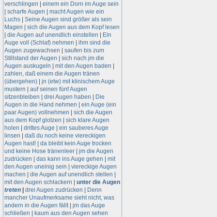
verschlingen
|
einem ein Dorn im Auge sein
|
scharfe Augen
|
macht Augen wie ein
Luchs
|
Seine Augen sind größer als sein
Magen
|
sich die Augen aus dem Kopf lesen
|
die Augen auf unendlich einstellen
|
Ein
Auge voll (Schlaf) nehmen
|
ihm sind die
Augen zugewachsen
|
saufen bis zum
Stillstand der Augen
|
sich nach jm die
Augen auskugeln
|
mit den Augen baden
|
zahlen, daß einem die Augen tränen
(übergehen)
|
jn (etw) mit klinischem Auge
mustern
|
auf seinen fünf Augen
sitzenbleiben
|
drei Augen haben
|
Die
Augen in die Hand nehmen
|
ein Auge (ein
paar Augen) vollnehmen
|
sich die Augen
aus dem Kopf glotzen
|
sich klare Augen
holen
|
drittes Auge
|
ein sauberes Auge
linsen
|
daß du noch keine viereckigen
Augen hast!
|
da bleibt kein Auge trocken
und keine Hose tränenleer
|
jm die Augen
zudrücken
|
das kann ins Auge gehen
|
mit
den Augen uneinig sein
|
viereckige Augen
machen
|
die Augen auf unendlich stellen
|
mit den Augen schlackern
|
unter die Augen
treten
|
drei Augen zudrücken
|
Denn
mancher Unaufmerksame sieht nicht, was
andern in die Augen fällt
|
jm das Auge
schließen
|
kaum aus den Augen sehen