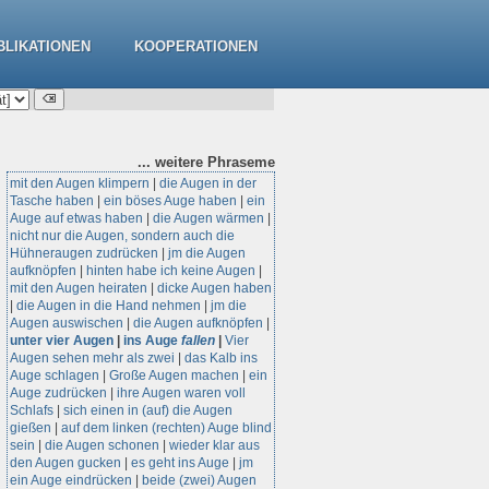
BLIKATIONEN
KOOPERATIONEN
... weitere
Phraseme
mit den Augen klimpern
|
die Augen in der
Tasche haben
|
ein böses Auge haben
|
ein
Auge auf etwas haben
|
die Augen wärmen
|
nicht nur die Augen, sondern auch die
Hühneraugen zudrücken
|
jm die Augen
aufknöpfen
|
hinten habe ich keine Augen
|
mit den Augen heiraten
|
dicke Augen haben
|
die Augen in die Hand nehmen
|
jm die
Augen auswischen
|
die Augen aufknöpfen
|
unter vier Augen
|
ins Auge
fallen
|
Vier
Augen sehen mehr als zwei
|
das Kalb ins
Auge schlagen
|
Große Augen machen
|
ein
Auge zudrücken
|
ihre Augen waren voll
Schlafs
|
sich einen in (auf) die Augen
gießen
|
auf dem linken (rechten) Auge blind
sein
|
die Augen schonen
|
wieder klar aus
den Augen gucken
|
es geht ins Auge
|
jm
ein Auge eindrücken
|
beide (zwei) Augen