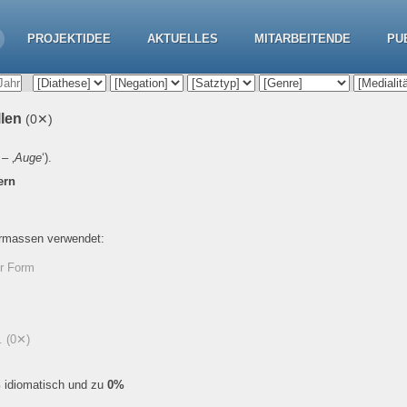
PROJEKTIDEE
AKTUELLES
MITARBEITENDE
PU
llen
(0✕)
– ‚
Auge
‘).
ern
ermassen verwendet:
er Form
n.
(0✕)
%
idiomatisch und zu
0%