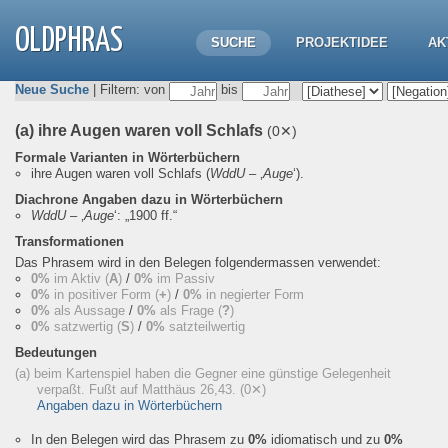
OLDPHRAS
SUCHE
PROJEKTIDEE
AK
Neue Suche
| Filtern: von
bis
(a) ihre Augen waren voll Schlafs
(0✕)
Formale Varianten in Wörterbüchern
ihre Augen waren voll Schlafs
(
WddU
– ‚
Auge
‘).
Diachrone Angaben dazu in Wörterbüchern
WddU
– ‚
Auge
‘:
„1900 ff.“
Transformationen
Das Phrasem wird in den Belegen folgendermassen verwendet:
0%
im Aktiv (
A
)
/
0%
im Passiv
0%
in positiver Form (
+
)
/
0%
in negierter Form
0%
als Aussage
/
0%
als Frage (
?
)
0%
satzwertig (
S
)
/
0%
satzteilwertig
Bedeutungen
(a) beim Kartenspiel haben die Gegner eine günstige Gelegenheit
verpaßt. Fußt auf Matthäus 26,43.
(0✕)
Angaben dazu in Wörterbüchern
In den Belegen wird das Phrasem zu
0%
idiomatisch und zu
0%