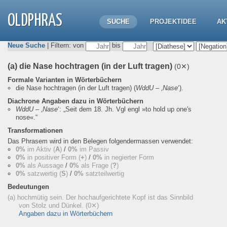
OLDPHRAS
SUCHE
PROJEKTIDEE
AK
Neue Suche
| Filtern: von
bis
(a) die Nase hochtragen (in der Luft tragen)
(0✕)
Formale Varianten in Wörterbüchern
die Nase hochtragen (in der Luft tragen)
(
WddU
– ‚
Nase
‘).
Diachrone Angaben dazu in Wörterbüchern
WddU
– ‚
Nase
‘:
„Seit dem 18. Jh. Vgl engl »to hold up one's
nose«.“
Transformationen
Das Phrasem wird in den Belegen folgendermassen verwendet:
0%
im Aktiv (
A
)
/
0%
im Passiv
0%
in positiver Form (
+
)
/
0%
in negierter Form
0%
als Aussage
/
0%
als Frage (
?
)
0%
satzwertig (
S
)
/
0%
satzteilwertig
Bedeutungen
(a) hochmütig sein. Der hochaufgerichtete Kopf ist das Sinnbild
von Stolz und Dünkel.
(0✕)
Angaben dazu in Wörterbüchern