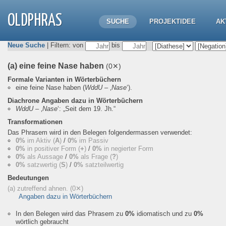
OLDPHRAS
SUCHE
PROJEKTIDEE
AK
Neue Suche
| Filtern: von
bis
(a) eine feine Nase haben
(0✕)
Formale Varianten in Wörterbüchern
eine feine Nase haben
(
WddU
– ‚
Nase
‘).
Diachrone Angaben dazu in Wörterbüchern
WddU
– ‚
Nase
‘:
„Seit dem 19. Jh.“
Transformationen
Das Phrasem wird in den Belegen folgendermassen verwendet:
0%
im Aktiv (
A
)
/
0%
im Passiv
0%
in positiver Form (
+
)
/
0%
in negierter Form
0%
als Aussage
/
0%
als Frage (
?
)
0%
satzwertig (
S
)
/
0%
satzteilwertig
Bedeutungen
(a) zutreffend ahnen.
(0✕)
Angaben dazu in Wörterbüchern
In den Belegen wird das Phrasem zu
0%
idiomatisch und zu
0%
wörtlich gebraucht