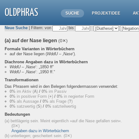
OLDPHRAS
SUCHE
PROJEKTIDEE
AK
Neue Suche
| Filtern: von
bis
(a) auf der Nase liegen
(0✕)
Formale Varianten in Wörterbüchern
auf der Nase liegen
(
WddU
– ‚
Nase
‘).
Diachrone Angaben dazu in Wörterbüchern
WddU
– ‚
Nase
‘:
„1850 ff“
WddU
– ‚
Nase
‘:
„1950 ff.“
Transformationen
Das Phrasem wird in den Belegen folgendermassen verwendet:
0%
im Aktiv (
A
)
/
0%
im Passiv
0%
in positiver Form (
+
)
/
0%
in negierter Form
0%
als Aussage
/
0%
als Frage (
?
)
0%
satzwertig (
S
)
/
0%
satzteilwertig
Bedeutungen
(a) bettlägerig sein. Meint eigentlich »auf die Nase gefallen sein«.
(0✕)
Angaben dazu in Wörterbüchern
(b) unterliegen; gescheitert sein.
(0✕)