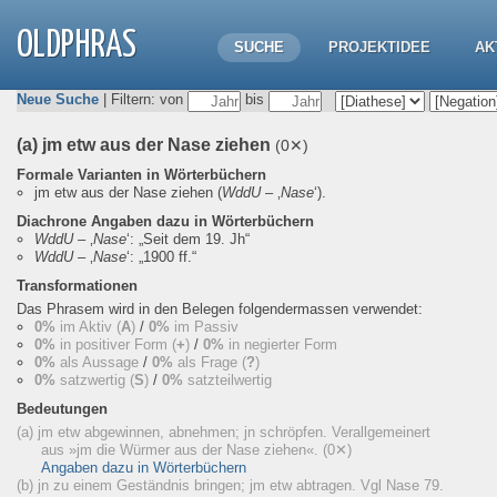
OLDPHRAS
SUCHE
PROJEKTIDEE
AK
Neue Suche
| Filtern: von
bis
(a) jm etw aus der Nase ziehen
(0✕)
Formale Varianten in Wörterbüchern
jm etw aus der Nase ziehen
(
WddU
– ‚
Nase
‘).
Diachrone Angaben dazu in Wörterbüchern
WddU
– ‚
Nase
‘:
„Seit dem 19. Jh“
WddU
– ‚
Nase
‘:
„1900 ff.“
Transformationen
Das Phrasem wird in den Belegen folgendermassen verwendet:
0%
im Aktiv (
A
)
/
0%
im Passiv
0%
in positiver Form (
+
)
/
0%
in negierter Form
0%
als Aussage
/
0%
als Frage (
?
)
0%
satzwertig (
S
)
/
0%
satzteilwertig
Bedeutungen
(a) jm etw abgewinnen, abnehmen; jn schröpfen. Verallgemeinert
aus »jm die Würmer aus der Nase ziehen«.
(0✕)
Angaben dazu in Wörterbüchern
(b) jn zu einem Geständnis bringen; jm etw abtragen. Vgl Nase 79.