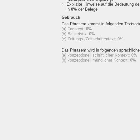
Explizite Hinweise auf die Bedeutung d
in
0%
der Belege
Gebrauch
Das Phrasem kommt in folgenden Textsorte
(a) Fachtext:
0%
(b) Belletristik:
0%
(c) Zeitungs-/Zeitschriftentext:
0%
Das Phrasem wird in folgenden sprachlich
(a) konzeptionell schriftlicher Kontext:
0%
(b) konzeptionell mündlicher Kontext:
0%