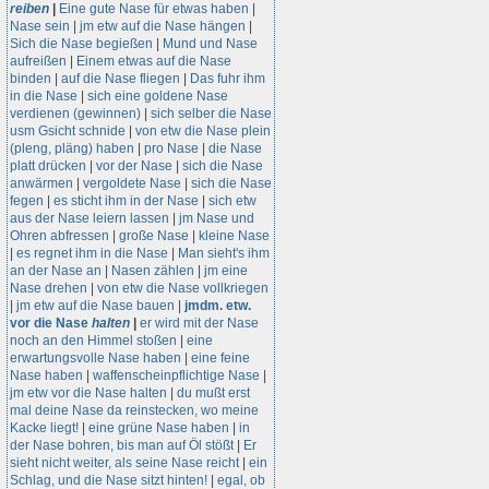
reiben
|
Eine gute Nase für etwas haben
|
Nase sein
|
jm etw auf die Nase hängen
|
Sich die Nase begießen
|
Mund und Nase
aufreißen
|
Einem etwas auf die Nase
binden
|
auf die Nase fliegen
|
Das fuhr ihm
in die Nase
|
sich eine goldene Nase
verdienen (gewinnen)
|
sich selber die Nase
usm Gsicht schnide
|
von etw die Nase plein
(pleng, pläng) haben
|
pro Nase
|
die Nase
platt drücken
|
vor der Nase
|
sich die Nase
anwärmen
|
vergoldete Nase
|
sich die Nase
fegen
|
es sticht ihm in der Nase
|
sich etw
aus der Nase leiern lassen
|
jm Nase und
Ohren abfressen
|
große Nase
|
kleine Nase
|
es regnet ihm in die Nase
|
Man sieht's ihm
an der Nase an
|
Nasen zählen
|
jm eine
Nase drehen
|
von etw die Nase vollkriegen
|
jm etw auf die Nase bauen
|
jmdm. etw.
vor die Nase
halten
|
er wird mit der Nase
noch an den Himmel stoßen
|
eine
erwartungsvolle Nase haben
|
eine feine
Nase haben
|
waffenscheinpflichtige Nase
|
jm etw vor die Nase halten
|
du mußt erst
mal deine Nase da reinstecken, wo meine
Kacke liegt!
|
eine grüne Nase haben
|
in
der Nase bohren, bis man auf Öl stößt
|
Er
sieht nicht weiter, als seine Nase reicht
|
ein
Schlag, und die Nase sitzt hinten!
|
egal, ob