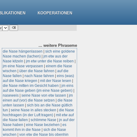
BLIKATIONEN
KOOPERATIONEN
... weitere
Phraseme
die Nase hängenlassen
|
sich eine goldene
Nase machen (lachen)
|
jm etw aus der
Nase kitzeln
|
jm etw unter die Nase reiben
|
jm eine Nase verpassen
|
einem die Nase
wischen
|
über die Nase fahren
|
auf die
Nase fallen
|
nach Nase fahren
|
eins (was)
auf die Nase kriegen
|
mit der Nase lesen
|
die Nase mitten im Gesicht haben
|
jm eins
auf die Nase geben (jm eine Nase geben)
|
naseweis
|
seine Nase von etw lassen
|
jm
einen auf (vor) die Nase setzen
|
die Nase
unten lassen
|
sich bis an die Nase gütlich
tun
|
seine Nase in alles stecken
|
die Nase
hochtragen (in der Luft tragen)
|
mit etw auf
die Nase fallen
|
schlimme Nase
|
jn auf der
Nase haben
|
eine Nase beziehen
|
es
kommt ihm in die Nase
|
sich die Nase
wischen
|
von etw die Nase bis obenhin