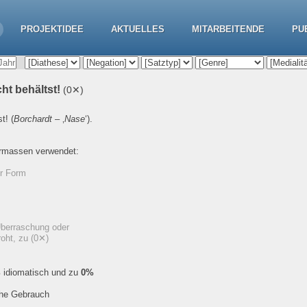
PROJEKTIDEE
AKTUELLES
MITARBEITENDE
PU
cht behältst!
(0✕)
st!
(
Borchardt
– ‚
Nase
‘).
ermassen verwendet:
er Form
Überraschung oder
roht, zu
(0✕)
%
idiomatisch und zu
0%
che Gebrauch