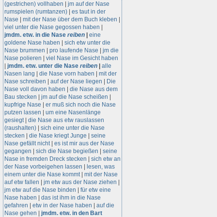
(gestrichen) vollhaben
|
jm auf der Nase
rumspielen (rumtanzen)
|
es taut in der
Nase
|
mit der Nase über dem Buch kleben
|
viel unter die Nase gegossen haben
|
jmdm. etw. in die Nase
reiben
|
eine
goldene Nase haben
|
sich etw unter die
Nase brummen
|
pro laufende Nase
|
jm die
Nase polieren
|
viel Nase im Gesicht haben
|
jmdm. etw. unter die Nase
reiben
|
alle
Nasen lang
|
die Nase vorn haben
|
mit der
Nase schreiben
|
auf der Nase liegen
|
Die
Nase voll davon haben
|
die Nase aus dem
Bau stecken
|
jm auf die Nase scheißen
|
kupfrige Nase
|
er muß sich noch die Nase
putzen lassen
|
um eine Nasenlänge
gesiegt
|
die Nase aus etw rauslassen
(raushalten)
|
sich eine unter die Nase
stecken
|
die Nase kriegt Junge
|
seine
Nase gefällt nicht
|
es ist mir aus der Nase
gegangen
|
sich die Nase begießen
|
seine
Nase in fremden Dreck stecken
|
sich etw an
der Nase vorbeigehen lassen
|
lesen, was
einem unter die Nase kommt
|
mit der Nase
auf etw fallen
|
jm etw aus der Nase ziehen
|
jm etw auf die Nase binden
|
für etw eine
Nase haben
|
das ist ihm in die Nase
gefahren
|
etw in der Nase haben
|
auf die
Nase gehen
|
jmdm. etw. in den Bart