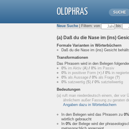
OLDPHRAS
SUCHE
Neue Suche
| Filtern: von
bis
(a) Daß du die Nase im (ins) Gesi
Formale Varianten in Wörterbüchern
Daß du die Nase im (ins) Gesicht behält
Transformationen
Das Phrasem wird in den Belegen folgend
0%
im Aktiv (
A
)
/
0%
im Passiv
0%
in positiver Form (
+
)
/
0%
in negiert
0%
als Aussage
/
0%
als Frage (
?
)
0%
satzwertig (
S
)
/
0%
satzteilwertig
Bedeutungen
(a) ruft man niederdeutsch einem, der vor 
ähnlichem außer Fassung zu geraten d
Angaben dazu in Wörterbüchern
In den Belegen wird das Phrasem zu
0
wörtlich gebraucht
In
0%
der Belege wird der phraseologis
metasprachlich angezeigt