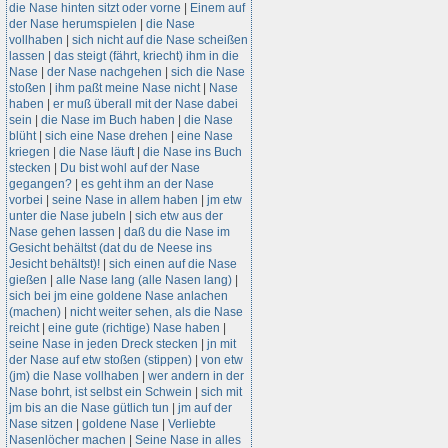
die Nase hinten sitzt oder vorne
|
Einem auf
der Nase herumspielen
|
die Nase
vollhaben
|
sich nicht auf die Nase scheißen
lassen
|
das steigt (fährt, kriecht) ihm in die
Nase
|
der Nase nachgehen
|
sich die Nase
stoßen
|
ihm paßt meine Nase nicht
|
Nase
haben
|
er muß überall mit der Nase dabei
sein
|
die Nase im Buch haben
|
die Nase
blüht
|
sich eine Nase drehen
|
eine Nase
kriegen
|
die Nase läuft
|
die Nase ins Buch
stecken
|
Du bist wohl auf der Nase
gegangen?
|
es geht ihm an der Nase
vorbei
|
seine Nase in allem haben
|
jm etw
unter die Nase jubeln
|
sich etw aus der
Nase gehen lassen
|
daß du die Nase im
Gesicht behältst (dat du de Neese ins
Jesicht behältst)!
|
sich einen auf die Nase
gießen
|
alle Nase lang (alle Nasen lang)
|
sich bei jm eine goldene Nase anlachen
(machen)
|
nicht weiter sehen, als die Nase
reicht
|
eine gute (richtige) Nase haben
|
seine Nase in jeden Dreck stecken
|
jn mit
der Nase auf etw stoßen (stippen)
|
von etw
(jm) die Nase vollhaben
|
wer andern in der
Nase bohrt, ist selbst ein Schwein
|
sich mit
jm bis an die Nase gütlich tun
|
jm auf der
Nase sitzen
|
goldene Nase
|
Verliebte
Nasenlöcher machen
|
Seine Nase in alles