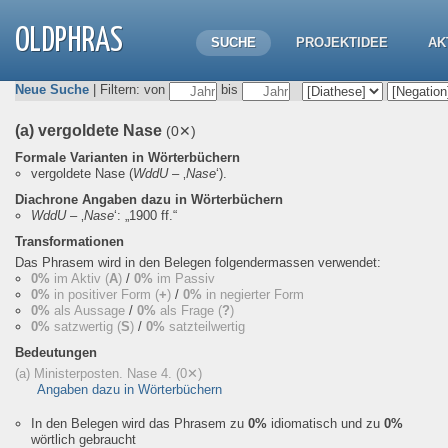
OLDPHRAS
SUCHE
PROJEKTIDEE
AK
Neue Suche
| Filtern: von
bis
(a) vergoldete Nase
(0✕)
Formale Varianten in Wörterbüchern
vergoldete Nase
(
WddU
– ‚
Nase
‘).
Diachrone Angaben dazu in Wörterbüchern
WddU
– ‚
Nase
‘:
„1900 ff.“
Transformationen
Das Phrasem wird in den Belegen folgendermassen verwendet:
0%
im Aktiv (
A
)
/
0%
im Passiv
0%
in positiver Form (
+
)
/
0%
in negierter Form
0%
als Aussage
/
0%
als Frage (
?
)
0%
satzwertig (
S
)
/
0%
satzteilwertig
Bedeutungen
(a) Ministerposten. Nase 4.
(0✕)
Angaben dazu in Wörterbüchern
In den Belegen wird das Phrasem zu
0%
idiomatisch und zu
0%
wörtlich gebraucht