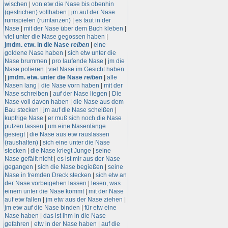
wischen
|
von etw die Nase bis obenhin
(gestrichen) vollhaben
|
jm auf der Nase
rumspielen (rumtanzen)
|
es taut in der
Nase
|
mit der Nase über dem Buch kleben
|
viel unter die Nase gegossen haben
|
jmdm. etw. in die Nase
reiben
|
eine
goldene Nase haben
|
sich etw unter die
Nase brummen
|
pro laufende Nase
|
jm die
Nase polieren
|
viel Nase im Gesicht haben
|
jmdm. etw. unter die Nase
reiben
|
alle
Nasen lang
|
die Nase vorn haben
|
mit der
Nase schreiben
|
auf der Nase liegen
|
Die
Nase voll davon haben
|
die Nase aus dem
Bau stecken
|
jm auf die Nase scheißen
|
kupfrige Nase
|
er muß sich noch die Nase
putzen lassen
|
um eine Nasenlänge
gesiegt
|
die Nase aus etw rauslassen
(raushalten)
|
sich eine unter die Nase
stecken
|
die Nase kriegt Junge
|
seine
Nase gefällt nicht
|
es ist mir aus der Nase
gegangen
|
sich die Nase begießen
|
seine
Nase in fremden Dreck stecken
|
sich etw an
der Nase vorbeigehen lassen
|
lesen, was
einem unter die Nase kommt
|
mit der Nase
auf etw fallen
|
jm etw aus der Nase ziehen
|
jm etw auf die Nase binden
|
für etw eine
Nase haben
|
das ist ihm in die Nase
gefahren
|
etw in der Nase haben
|
auf die