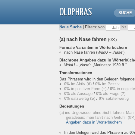
OLDPHRAS
SUCHE
Neue Suche
| Filtern: von
bis
(a) nach Nase fahren
(0✕)
Formale Varianten in Wörterbüchern
nach Nase fahren
(
WddU
– ‚
Nase
‘).
Diachrone Angaben dazu in Wörterbüch
WddU
– ‚
Nase
‘:
„Marinespr 1939 ff.“
Transformationen
Das Phrasem wird in den Belegen folgend
0%
im Aktiv (
A
)
/
0%
im Passiv
0%
in positiver Form (
+
)
/
0%
in negiert
0%
als Aussage
/
0%
als Frage (
?
)
0%
satzwertig (
S
)
/
0%
satzteilwertig
Bedeutungen
(a) ins Ungewisse, ohne Sicht fahren. Man 
geradeaus; man fährt nach Gefühl.
(0✕
Angaben dazu in Wörterbüchern
In den Belegen wird das Phrasem zu
0