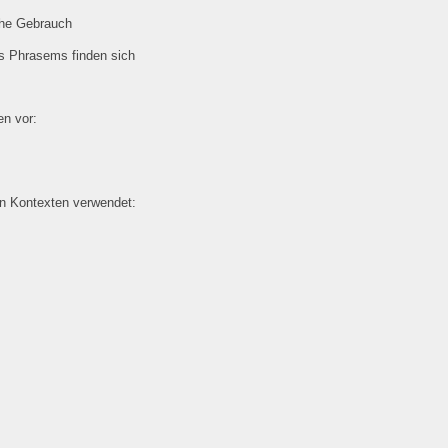
che Gebrauch
es Phrasems finden sich
n vor:
en Kontexten verwendet: