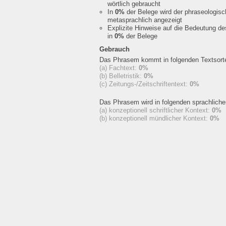
wörtlich gebraucht
In
0%
der Belege wird der phraseologis
metasprachlich angezeigt
Explizite Hinweise auf die Bedeutung d
in
0%
der Belege
Gebrauch
Das Phrasem kommt in folgenden Textsorte
(a) Fachtext:
0%
(b) Belletristik:
0%
(c) Zeitungs-/Zeitschriftentext:
0%
Das Phrasem wird in folgenden sprachlich
(a) konzeptionell schriftlicher Kontext:
0%
(b) konzeptionell mündlicher Kontext:
0%