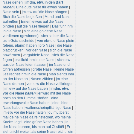
Nase gehen
|
jmdm. etw. in den Bart
reiben
|
Eine gute Nase für etwas haben
|
Nase sein
|
jm etw auf die Nase hängen
|
Sich die Nase begießen
|
Mund und Nase
aufreißen
|
Einem etwas auf die Nase
binden
|
auf die Nase fliegen
|
Das fuhr ihm
in die Nase
|
sich eine goldene Nase
verdienen (gewinnen)
|
sich selber die Nase
usm Gsicht schnide
|
von etw die Nase plein
(pleng, pläng) haben
|
pro Nase
|
die Nase
platt drücken
|
vor der Nase
|
sich die Nase
anwärmen
|
vergoldete Nase
|
sich die Nase
fegen
|
es sticht ihm in der Nase
|
sich etw
aus der Nase leiern lassen
|
jm Nase und
Ohren abfressen
|
große Nase
|
kleine Nase
|
es regnet ihm in die Nase
|
Man sieht's ihm
an der Nase an
|
Nasen zählen
|
jm eine
Nase drehen
|
von etw die Nase vollkriegen
|
jm etw auf die Nase bauen
|
jmdm. etw.
vor die Nase
halten
|
er wird mit der Nase
noch an den Himmel stoßen
|
eine
erwartungsvolle Nase haben
|
eine feine
Nase haben
|
waffenscheinpflichtige Nase
|
jm etw vor die Nase halten
|
du mußt erst
mal deine Nase da reinstecken, wo meine
Kacke liegt!
|
eine grüne Nase haben
|
in
der Nase bohren, bis man auf Öl stößt
|
Er
sieht nicht weiter, als seine Nase reicht
|
ein