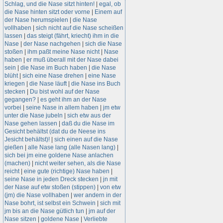
Schlag, und die Nase sitzt hinten!
|
egal, ob
die Nase hinten sitzt oder vorne
|
Einem auf
der Nase herumspielen
|
die Nase
vollhaben
|
sich nicht auf die Nase scheißen
lassen
|
das steigt (fährt, kriecht) ihm in die
Nase
|
der Nase nachgehen
|
sich die Nase
stoßen
|
ihm paßt meine Nase nicht
|
Nase
haben
|
er muß überall mit der Nase dabei
sein
|
die Nase im Buch haben
|
die Nase
blüht
|
sich eine Nase drehen
|
eine Nase
kriegen
|
die Nase läuft
|
die Nase ins Buch
stecken
|
Du bist wohl auf der Nase
gegangen?
|
es geht ihm an der Nase
vorbei
|
seine Nase in allem haben
|
jm etw
unter die Nase jubeln
|
sich etw aus der
Nase gehen lassen
|
daß du die Nase im
Gesicht behältst (dat du de Neese ins
Jesicht behältst)!
|
sich einen auf die Nase
gießen
|
alle Nase lang (alle Nasen lang)
|
sich bei jm eine goldene Nase anlachen
(machen)
|
nicht weiter sehen, als die Nase
reicht
|
eine gute (richtige) Nase haben
|
seine Nase in jeden Dreck stecken
|
jn mit
der Nase auf etw stoßen (stippen)
|
von etw
(jm) die Nase vollhaben
|
wer andern in der
Nase bohrt, ist selbst ein Schwein
|
sich mit
jm bis an die Nase gütlich tun
|
jm auf der
Nase sitzen
|
goldene Nase
|
Verliebte