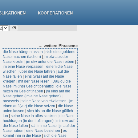
BLIKATIONEN
KOOPERATIONEN
... weitere
Phraseme
die Nase hängenlassen
|
sich eine goldene
Nase machen (lachen)
|
jm etw aus der
Nase kitzeln
|
jm etw unter die Nase reiben
|
jm eine Nase verpassen
|
einem die Nase
wischen
|
über die Nase fahren
|
auf die
Nase fallen
|
eins (was) auf die Nase
kriegen
|
mit der Nase lesen
|
Daß du die
Nase im (ins) Gesicht behältst!
|
die Nase
mitten im Gesicht haben
|
jm eins auf die
Nase geben (jm eine Nase geben)
|
naseweis
|
seine Nase von etw lassen
|
jm
einen auf (vor) die Nase setzen
|
die Nase
unten lassen
|
sich bis an die Nase gütlich
tun
|
seine Nase in alles stecken
|
die Nase
hochtragen (in der Luft tragen)
|
mit etw auf
die Nase fallen
|
schlimme Nase
|
jn auf der
Nase haben
|
eine Nase beziehen
|
es
kommt ihm in die Nase
|
sich die Nase