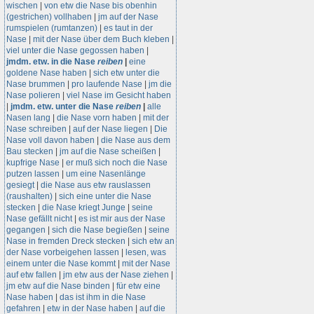
wischen
|
von etw die Nase bis obenhin
(gestrichen) vollhaben
|
jm auf der Nase
rumspielen (rumtanzen)
|
es taut in der
Nase
|
mit der Nase über dem Buch kleben
|
viel unter die Nase gegossen haben
|
jmdm. etw. in die Nase
reiben
|
eine
goldene Nase haben
|
sich etw unter die
Nase brummen
|
pro laufende Nase
|
jm die
Nase polieren
|
viel Nase im Gesicht haben
|
jmdm. etw. unter die Nase
reiben
|
alle
Nasen lang
|
die Nase vorn haben
|
mit der
Nase schreiben
|
auf der Nase liegen
|
Die
Nase voll davon haben
|
die Nase aus dem
Bau stecken
|
jm auf die Nase scheißen
|
kupfrige Nase
|
er muß sich noch die Nase
putzen lassen
|
um eine Nasenlänge
gesiegt
|
die Nase aus etw rauslassen
(raushalten)
|
sich eine unter die Nase
stecken
|
die Nase kriegt Junge
|
seine
Nase gefällt nicht
|
es ist mir aus der Nase
gegangen
|
sich die Nase begießen
|
seine
Nase in fremden Dreck stecken
|
sich etw an
der Nase vorbeigehen lassen
|
lesen, was
einem unter die Nase kommt
|
mit der Nase
auf etw fallen
|
jm etw aus der Nase ziehen
|
jm etw auf die Nase binden
|
für etw eine
Nase haben
|
das ist ihm in die Nase
gefahren
|
etw in der Nase haben
|
auf die