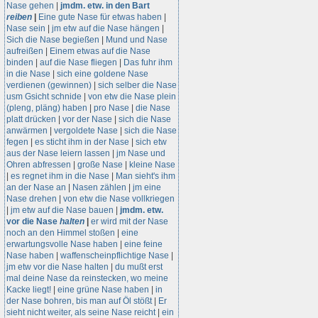
Nase gehen
|
jmdm. etw. in den Bart
reiben
|
Eine gute Nase für etwas haben
|
Nase sein
|
jm etw auf die Nase hängen
|
Sich die Nase begießen
|
Mund und Nase
aufreißen
|
Einem etwas auf die Nase
binden
|
auf die Nase fliegen
|
Das fuhr ihm
in die Nase
|
sich eine goldene Nase
verdienen (gewinnen)
|
sich selber die Nase
usm Gsicht schnide
|
von etw die Nase plein
(pleng, pläng) haben
|
pro Nase
|
die Nase
platt drücken
|
vor der Nase
|
sich die Nase
anwärmen
|
vergoldete Nase
|
sich die Nase
fegen
|
es sticht ihm in der Nase
|
sich etw
aus der Nase leiern lassen
|
jm Nase und
Ohren abfressen
|
große Nase
|
kleine Nase
|
es regnet ihm in die Nase
|
Man sieht's ihm
an der Nase an
|
Nasen zählen
|
jm eine
Nase drehen
|
von etw die Nase vollkriegen
|
jm etw auf die Nase bauen
|
jmdm. etw.
vor die Nase
halten
|
er wird mit der Nase
noch an den Himmel stoßen
|
eine
erwartungsvolle Nase haben
|
eine feine
Nase haben
|
waffenscheinpflichtige Nase
|
jm etw vor die Nase halten
|
du mußt erst
mal deine Nase da reinstecken, wo meine
Kacke liegt!
|
eine grüne Nase haben
|
in
der Nase bohren, bis man auf Öl stößt
|
Er
sieht nicht weiter, als seine Nase reicht
|
ein