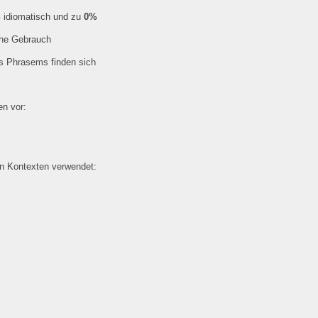
%
idiomatisch und zu
0%
che Gebrauch
es Phrasems finden sich
n vor:
en Kontexten verwendet: