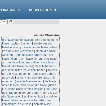
BLIKATIONEN
KOOPERATIONEN
... weitere
Phraseme
die Nase hängenlassen
|
sich eine goldene
Nase machen (lachen)
|
jm etw aus der
Nase kitzeln
|
jm etw unter die Nase reiben
|
jm eine Nase verpassen
|
einem die Nase
wischen
|
über die Nase fahren
|
auf die
Nase fallen
|
nach Nase fahren
|
eins (was)
auf die Nase kriegen
|
mit der Nase lesen
|
Daß du die Nase im (ins) Gesicht behältst!
|
die Nase mitten im Gesicht haben
|
jm eins
auf die Nase geben (jm eine Nase geben)
|
naseweis
|
seine Nase von etw lassen
|
jm
einen auf (vor) die Nase setzen
|
die Nase
unten lassen
|
sich bis an die Nase gütlich
tun
|
seine Nase in alles stecken
|
die Nase
hochtragen (in der Luft tragen)
|
mit etw auf
die Nase fallen
|
schlimme Nase
|
jn auf der
Nase haben
|
eine Nase beziehen
|
es
kommt ihm in die Nase
|
sich die Nase