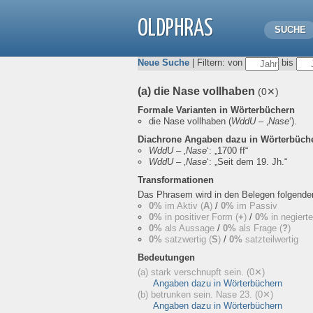
OLDPHRAS
SUCHE
Neue Suche
| Filtern: von
bis
(a) die Nase vollhaben
(0✕)
Formale Varianten in Wörterbüchern
die Nase vollhaben
(
WddU
– ‚
Nase
‘).
Diachrone Angaben dazu in Wörterbüch
WddU
– ‚
Nase
‘:
„1700 ff“
WddU
– ‚
Nase
‘:
„Seit dem 19. Jh.“
Transformationen
Das Phrasem wird in den Belegen folgend
0%
im Aktiv (
A
)
/
0%
im Passiv
0%
in positiver Form (
+
)
/
0%
in negiert
0%
als Aussage
/
0%
als Frage (
?
)
0%
satzwertig (
S
)
/
0%
satzteilwertig
Bedeutungen
(a) stark verschnupft sein.
(0✕)
Angaben dazu in Wörterbüchern
(b) betrunken sein. Nase 23.
(0✕)
Angaben dazu in Wörterbüchern