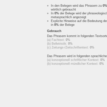
In den Belegen wird das Phrasem zu
0
wörtlich gebraucht
In
0%
der Belege wird der phraseologis
metasprachlich angezeigt
Explizite Hinweise auf die Bedeutung d
in
0%
der Belege
Gebrauch
Das Phrasem kommt in folgenden Textsorte
(a) Fachtext:
0%
(b) Belletristik:
0%
(c) Zeitungs-/Zeitschriftentext:
0%
Das Phrasem wird in folgenden sprachlich
(a) konzeptionell schriftlicher Kontext:
0%
(b) konzeptionell mündlicher Kontext:
0%