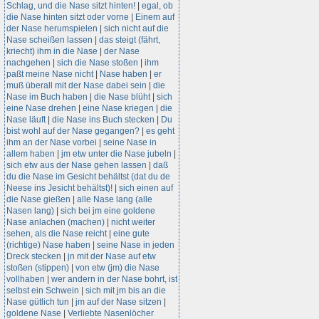
Schlag, und die Nase sitzt hinten!
|
egal, ob
die Nase hinten sitzt oder vorne
|
Einem auf
der Nase herumspielen
|
sich nicht auf die
Nase scheißen lassen
|
das steigt (fährt,
kriecht) ihm in die Nase
|
der Nase
nachgehen
|
sich die Nase stoßen
|
ihm
paßt meine Nase nicht
|
Nase haben
|
er
muß überall mit der Nase dabei sein
|
die
Nase im Buch haben
|
die Nase blüht
|
sich
eine Nase drehen
|
eine Nase kriegen
|
die
Nase läuft
|
die Nase ins Buch stecken
|
Du
bist wohl auf der Nase gegangen?
|
es geht
ihm an der Nase vorbei
|
seine Nase in
allem haben
|
jm etw unter die Nase jubeln
|
sich etw aus der Nase gehen lassen
|
daß
du die Nase im Gesicht behältst (dat du de
Neese ins Jesicht behältst)!
|
sich einen auf
die Nase gießen
|
alle Nase lang (alle
Nasen lang)
|
sich bei jm eine goldene
Nase anlachen (machen)
|
nicht weiter
sehen, als die Nase reicht
|
eine gute
(richtige) Nase haben
|
seine Nase in jeden
Dreck stecken
|
jn mit der Nase auf etw
stoßen (stippen)
|
von etw (jm) die Nase
vollhaben
|
wer andern in der Nase bohrt, ist
selbst ein Schwein
|
sich mit jm bis an die
Nase gütlich tun
|
jm auf der Nase sitzen
|
goldene Nase
|
Verliebte Nasenlöcher