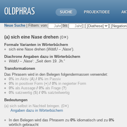
OLDPHRAS
SUCHE
PROJEKTIDEE
AK
Neue Suche
| Filtern: von
bis
(a) sich eine Nase drehen
(0✕)
Formale Varianten in Wörterbüchern
sich eine Nase drehen
(
WddU
– ‚
Nase
‘).
Diachrone Angaben dazu in Wörterbüchern
WddU
– ‚
Nase
‘:
„Seit dem 19. Jh.“
Transformationen
Das Phrasem wird in den Belegen folgendermassen verwendet:
0%
im Aktiv (
A
)
/
0%
im Passiv
0%
in positiver Form (
+
)
/
0%
in negierter Form
0%
als Aussage
/
0%
als Frage (
?
)
0%
satzwertig (
S
)
/
0%
satzteilwertig
Bedeutungen
(a) sich selbst in Nachteil bringen.
(0✕)
Angaben dazu in Wörterbüchern
In den Belegen wird das Phrasem zu
0%
idiomatisch und zu
0%
wörtlich gebraucht