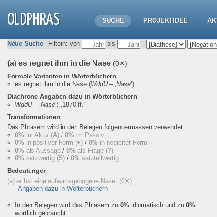
OLDPHRAS
SUCHE
PROJEKTIDEE
AK
Neue Suche
| Filtern: von
bis
(a) es regnet ihm in die Nase
(0✕)
Formale Varianten in Wörterbüchern
es regnet ihm in die Nase
(
WddU
– ‚
Nase
‘).
Diachrone Angaben dazu in Wörterbüchern
WddU
– ‚
Nase
‘:
„1870 ff.“
Transformationen
Das Phrasem wird in den Belegen folgendermassen verwendet:
0%
im Aktiv (
A
)
/
0%
im Passiv
0%
in positiver Form (
+
)
/
0%
in negierter Form
0%
als Aussage
/
0%
als Frage (
?
)
0%
satzwertig (
S
)
/
0%
satzteilwertig
Bedeutungen
(a) er hat eine aufwärtsgebogene Nase.
(0✕)
Angaben dazu in Wörterbüchern
In den Belegen wird das Phrasem zu
0%
idiomatisch und zu
0%
wörtlich gebraucht