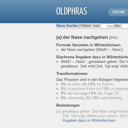
OLDPHRAS
SUCHE
Neue Suche
| Filtern: von
bis
(a) der Nase nachgehen
(0✕)
Formale Varianten in Wörterbüchern
der Nase nachgehen
(
WddU
– ‚
Nase
‘).
Diachrone Angaben dazu in Wörterbüch
WddU
– ‚
Nase
‘:
„geradeaus gehen. Die 
geradeaus. Seit mhd Zeit. Vgl engl »foll
Transformationen
Das Phrasem wird in den Belegen folgend
0%
im Aktiv (
A
)
/
0%
im Passiv
0%
in positiver Form (
+
)
/
0%
in negiert
0%
als Aussage
/
0%
als Frage (
?
)
0%
satzwertig (
S
)
/
0%
satzteilwertig
Bedeutungen
(a) geradeaus gehen. Die Nase zeigt imme
Zeit. Vgl engl »follow your nose!«.
(0✕)
Angaben dazu in Wörterbüchern