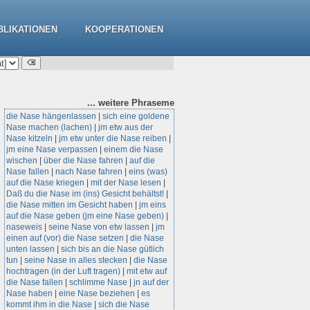
BLIKATIONEN
KOOPERATIONEN
... weitere
Phraseme
die Nase hängenlassen
|
sich eine goldene
Nase machen (lachen)
|
jm etw aus der
Nase kitzeln
|
jm etw unter die Nase reiben
|
jm eine Nase verpassen
|
einem die Nase
wischen
|
über die Nase fahren
|
auf die
Nase fallen
|
nach Nase fahren
|
eins (was)
auf die Nase kriegen
|
mit der Nase lesen
|
Daß du die Nase im (ins) Gesicht behältst!
|
die Nase mitten im Gesicht haben
|
jm eins
auf die Nase geben (jm eine Nase geben)
|
naseweis
|
seine Nase von etw lassen
|
jm
einen auf (vor) die Nase setzen
|
die Nase
unten lassen
|
sich bis an die Nase gütlich
tun
|
seine Nase in alles stecken
|
die Nase
hochtragen (in der Luft tragen)
|
mit etw auf
die Nase fallen
|
schlimme Nase
|
jn auf der
Nase haben
|
eine Nase beziehen
|
es
kommt ihm in die Nase
|
sich die Nase