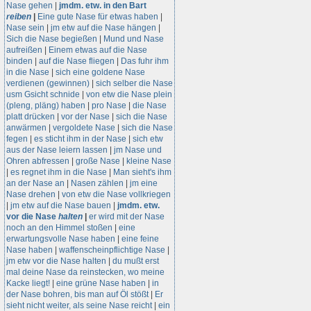
Nase gehen
|
jmdm. etw. in den Bart
reiben
|
Eine gute Nase für etwas haben
|
Nase sein
|
jm etw auf die Nase hängen
|
Sich die Nase begießen
|
Mund und Nase
aufreißen
|
Einem etwas auf die Nase
binden
|
auf die Nase fliegen
|
Das fuhr ihm
in die Nase
|
sich eine goldene Nase
verdienen (gewinnen)
|
sich selber die Nase
usm Gsicht schnide
|
von etw die Nase plein
(pleng, pläng) haben
|
pro Nase
|
die Nase
platt drücken
|
vor der Nase
|
sich die Nase
anwärmen
|
vergoldete Nase
|
sich die Nase
fegen
|
es sticht ihm in der Nase
|
sich etw
aus der Nase leiern lassen
|
jm Nase und
Ohren abfressen
|
große Nase
|
kleine Nase
|
es regnet ihm in die Nase
|
Man sieht's ihm
an der Nase an
|
Nasen zählen
|
jm eine
Nase drehen
|
von etw die Nase vollkriegen
|
jm etw auf die Nase bauen
|
jmdm. etw.
vor die Nase
halten
|
er wird mit der Nase
noch an den Himmel stoßen
|
eine
erwartungsvolle Nase haben
|
eine feine
Nase haben
|
waffenscheinpflichtige Nase
|
jm etw vor die Nase halten
|
du mußt erst
mal deine Nase da reinstecken, wo meine
Kacke liegt!
|
eine grüne Nase haben
|
in
der Nase bohren, bis man auf Öl stößt
|
Er
sieht nicht weiter, als seine Nase reicht
|
ein