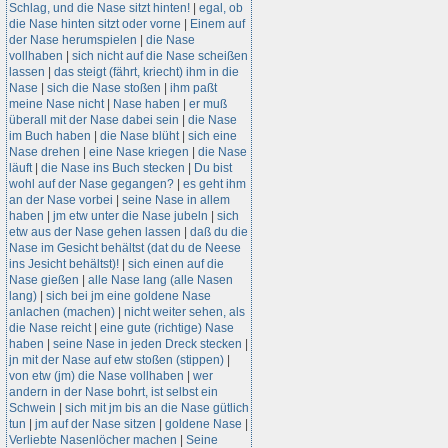
Schlag, und die Nase sitzt hinten!
|
egal, ob
die Nase hinten sitzt oder vorne
|
Einem auf
der Nase herumspielen
|
die Nase
vollhaben
|
sich nicht auf die Nase scheißen
lassen
|
das steigt (fährt, kriecht) ihm in die
Nase
|
sich die Nase stoßen
|
ihm paßt
meine Nase nicht
|
Nase haben
|
er muß
überall mit der Nase dabei sein
|
die Nase
im Buch haben
|
die Nase blüht
|
sich eine
Nase drehen
|
eine Nase kriegen
|
die Nase
läuft
|
die Nase ins Buch stecken
|
Du bist
wohl auf der Nase gegangen?
|
es geht ihm
an der Nase vorbei
|
seine Nase in allem
haben
|
jm etw unter die Nase jubeln
|
sich
etw aus der Nase gehen lassen
|
daß du die
Nase im Gesicht behältst (dat du de Neese
ins Jesicht behältst)!
|
sich einen auf die
Nase gießen
|
alle Nase lang (alle Nasen
lang)
|
sich bei jm eine goldene Nase
anlachen (machen)
|
nicht weiter sehen, als
die Nase reicht
|
eine gute (richtige) Nase
haben
|
seine Nase in jeden Dreck stecken
|
jn mit der Nase auf etw stoßen (stippen)
|
von etw (jm) die Nase vollhaben
|
wer
andern in der Nase bohrt, ist selbst ein
Schwein
|
sich mit jm bis an die Nase gütlich
tun
|
jm auf der Nase sitzen
|
goldene Nase
|
Verliebte Nasenlöcher machen
|
Seine