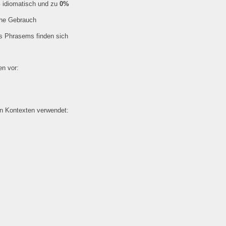
%
idiomatisch und zu
0%
che Gebrauch
es Phrasems finden sich
n vor:
en Kontexten verwendet: