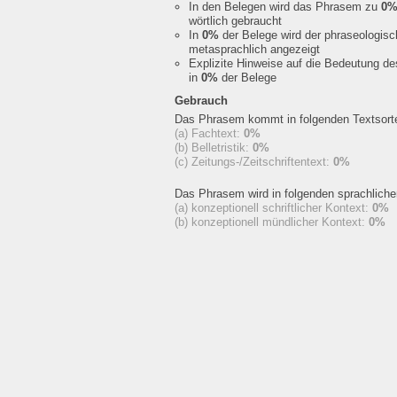
In den Belegen wird das Phrasem zu
0
wörtlich gebraucht
In
0%
der Belege wird der phraseologis
metasprachlich angezeigt
Explizite Hinweise auf die Bedeutung d
in
0%
der Belege
Gebrauch
Das Phrasem kommt in folgenden Textsorte
(a) Fachtext:
0%
(b) Belletristik:
0%
(c) Zeitungs-/Zeitschriftentext:
0%
Das Phrasem wird in folgenden sprachlich
(a) konzeptionell schriftlicher Kontext:
0%
(b) konzeptionell mündlicher Kontext:
0%