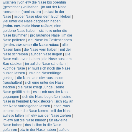
wischen
|
von etw die Nase bis obenhin
(gestrichen) vollhaben
|
jm auf der Nase
rumspielen (rumtanzen)
|
es taut in der
Nase
|
mit der Nase über dem Buch kleben
|
viel unter die Nase gegossen haben
|
jmdm. etw. in die Nase
reiben
|
eine
goldene Nase haben
|
sich etw unter die
Nase brummen
|
pro laufende Nase
|
jm die
Nase polieren
|
viel Nase im Gesicht haben
|
jmdm. etw. unter die Nase
reiben
|
alle
Nasen lang
|
die Nase vorn haben
|
mit der
Nase schreiben
|
auf der Nase liegen
|
Die
Nase voll davon haben
|
die Nase aus dem
Bau stecken
|
jm auf die Nase scheißen
|
kupfrige Nase
|
er muß sich noch die Nase
putzen lassen
|
um eine Nasenlänge
gesiegt
|
die Nase aus etw rauslassen
(raushalten)
|
sich eine unter die Nase
stecken
|
die Nase kriegt Junge
|
seine
Nase gefällt nicht
|
es ist mir aus der Nase
gegangen
|
sich die Nase begießen
|
seine
Nase in fremden Dreck stecken
|
sich etw an
der Nase vorbeigehen lassen
|
lesen, was
einem unter die Nase kommt
|
mit der Nase
auf etw fallen
|
jm etw aus der Nase ziehen
|
jm etw auf die Nase binden
|
für etw eine
Nase haben
|
das ist ihm in die Nase
gefahren
|
etw in der Nase haben
|
auf die