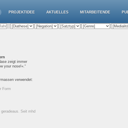
PROJEKTIDEE
AKTUELLES
MITARBEITENDE
PU
ern
Nase zeigt immer
ow your nose!«.“
ermassen verwendet:
er Form
r geradeaus. Seit mhd