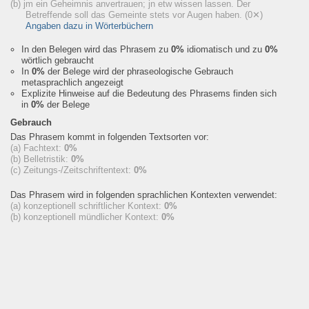
(b) jm ein Geheimnis anvertrauen; jn etw wissen lassen. Der
Betreffende soll das Gemeinte stets vor Augen haben.
(0✕)
Angaben dazu in Wörterbüchern
In den Belegen wird das Phrasem zu
0%
idiomatisch und zu
0%
wörtlich gebraucht
In
0%
der Belege wird der phraseologische Gebrauch
metasprachlich angezeigt
Explizite Hinweise auf die Bedeutung des Phrasems finden sich
in
0%
der Belege
Gebrauch
Das Phrasem kommt in folgenden Textsorten vor:
(a) Fachtext:
0%
(b) Belletristik:
0%
(c) Zeitungs-/Zeitschriftentext:
0%
Das Phrasem wird in folgenden sprachlichen Kontexten verwendet:
(a) konzeptionell schriftlicher Kontext:
0%
(b) konzeptionell mündlicher Kontext:
0%