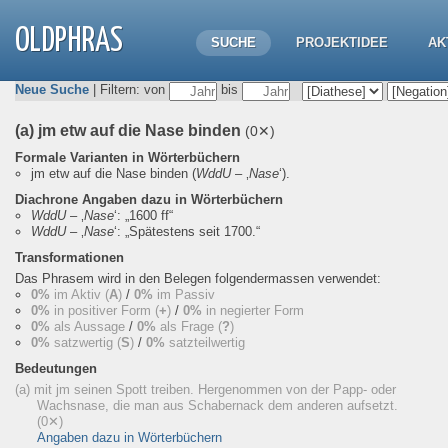
OLDPHRAS
SUCHE
PROJEKTIDEE
AK
Neue Suche
| Filtern: von
bis
(a) jm etw auf die Nase binden
(0✕)
Formale Varianten in Wörterbüchern
jm etw auf die Nase binden
(
WddU
– ‚
Nase
‘).
Diachrone Angaben dazu in Wörterbüchern
WddU
– ‚
Nase
‘:
„1600 ff“
WddU
– ‚
Nase
‘:
„Spätestens seit 1700.“
Transformationen
Das Phrasem wird in den Belegen folgendermassen verwendet:
0%
im Aktiv (
A
)
/
0%
im Passiv
0%
in positiver Form (
+
)
/
0%
in negierter Form
0%
als Aussage
/
0%
als Frage (
?
)
0%
satzwertig (
S
)
/
0%
satzteilwertig
Bedeutungen
(a) mit jm seinen Spott treiben. Hergenommen von der Papp- oder
Wachsnase, die man aus Schabernack dem anderen aufsetzt.
(0✕)
Angaben dazu in Wörterbüchern