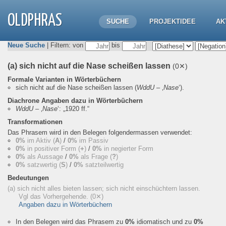
OLDPHRAS
SUCHE
PROJEKTIDEE
AK
Neue Suche
| Filtern: von
bis
(a) sich nicht auf die Nase scheißen lassen
(0✕)
Formale Varianten in Wörterbüchern
sich nicht auf die Nase scheißen lassen
(
WddU
– ‚
Nase
‘).
Diachrone Angaben dazu in Wörterbüchern
WddU
– ‚
Nase
‘:
„1920 ff.“
Transformationen
Das Phrasem wird in den Belegen folgendermassen verwendet:
0%
im Aktiv (
A
)
/
0%
im Passiv
0%
in positiver Form (
+
)
/
0%
in negierter Form
0%
als Aussage
/
0%
als Frage (
?
)
0%
satzwertig (
S
)
/
0%
satzteilwertig
Bedeutungen
(a) sich nicht alles bieten lassen; sich nicht einschüchtern lassen.
Vgl das Vorhergehende.
(0✕)
Angaben dazu in Wörterbüchern
In den Belegen wird das Phrasem zu
0%
idiomatisch und zu
0%