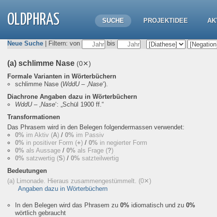
OLDPHRAS
SUCHE
PROJEKTIDEE
AK
Neue Suche
| Filtern: von
bis
(a) schlimme Nase
(0✕)
Formale Varianten in Wörterbüchern
schlimme Nase
(
WddU
– ‚
Nase
‘).
Diachrone Angaben dazu in Wörterbüchern
WddU
– ‚
Nase
‘:
„Schül 1900 ff.“
Transformationen
Das Phrasem wird in den Belegen folgendermassen verwendet:
0%
im Aktiv (
A
)
/
0%
im Passiv
0%
in positiver Form (
+
)
/
0%
in negierter Form
0%
als Aussage
/
0%
als Frage (
?
)
0%
satzwertig (
S
)
/
0%
satzteilwertig
Bedeutungen
(a) Limonade. Hieraus zusammengestümmelt.
(0✕)
Angaben dazu in Wörterbüchern
In den Belegen wird das Phrasem zu
0%
idiomatisch und zu
0%
wörtlich gebraucht