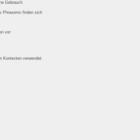
che Gebrauch
es Phrasems finden sich
n vor:
en Kontexten verwendet: