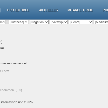
PROJEKTIDEE
AKTUELLES
MITARBEITENDE
PU
e
‘).
ern
ermassen verwendet:
er Form
ergenommen.
(0✕)
%
idiomatisch und zu
0%