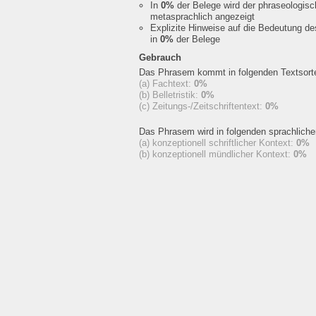
In
0%
der Belege wird der phraseologis
metasprachlich angezeigt
Explizite Hinweise auf die Bedeutung d
in
0%
der Belege
Gebrauch
Das Phrasem kommt in folgenden Textsorte
(a) Fachtext:
0%
(b) Belletristik:
0%
(c) Zeitungs-/Zeitschriftentext:
0%
Das Phrasem wird in folgenden sprachlich
(a) konzeptionell schriftlicher Kontext:
0%
(b) konzeptionell mündlicher Kontext:
0%