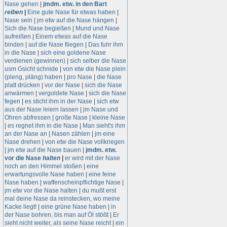
Nase gehen
|
jmdm. etw. in den Bart
reiben
|
Eine gute Nase für etwas haben
|
Nase sein
|
jm etw auf die Nase hängen
|
Sich die Nase begießen
|
Mund und Nase
aufreißen
|
Einem etwas auf die Nase
binden
|
auf die Nase fliegen
|
Das fuhr ihm
in die Nase
|
sich eine goldene Nase
verdienen (gewinnen)
|
sich selber die Nase
usm Gsicht schnide
|
von etw die Nase plein
(pleng, pläng) haben
|
pro Nase
|
die Nase
platt drücken
|
vor der Nase
|
sich die Nase
anwärmen
|
vergoldete Nase
|
sich die Nase
fegen
|
es sticht ihm in der Nase
|
sich etw
aus der Nase leiern lassen
|
jm Nase und
Ohren abfressen
|
große Nase
|
kleine Nase
|
es regnet ihm in die Nase
|
Man sieht's ihm
an der Nase an
|
Nasen zählen
|
jm eine
Nase drehen
|
von etw die Nase vollkriegen
|
jm etw auf die Nase bauen
|
jmdm. etw.
vor die Nase
halten
|
er wird mit der Nase
noch an den Himmel stoßen
|
eine
erwartungsvolle Nase haben
|
eine feine
Nase haben
|
waffenscheinpflichtige Nase
|
jm etw vor die Nase halten
|
du mußt erst
mal deine Nase da reinstecken, wo meine
Kacke liegt!
|
eine grüne Nase haben
|
in
der Nase bohren, bis man auf Öl stößt
|
Er
sieht nicht weiter, als seine Nase reicht
|
ein