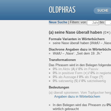
OLDPHRAS
SUCHE
Neue Suche
| Filtern: von
bis
(a) seine Nase überall haben
(0✕)
Formale Varianten in Wörterbüchern
seine Nase überall haben
(
WddU
– ‚
Nas
Diachrone Angaben dazu in Wörterbüch
WddU
– ‚
Nase
‘:
„Seit dem 19. Jh.“
Transformationen
Das Phrasem wird in den Belegen folgend
0%
im Aktiv (
A
)
/
0%
im Passiv
0%
in positiver Form (
+
)
/
0%
in negiert
0%
als Aussage
/
0%
als Frage (
?
)
0%
satzwertig (
S
)
/
0%
satzteilwertig
Bedeutungen
(a) überall spionieren. Vom Topfgucker h
Angaben dazu in Wörterbüchern
In den Belegen wird das Phrasem zu
0
wörtlich gebraucht