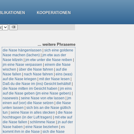
BLIKATIONEN
KOOPERATIONEN
... weitere
Phraseme
die Nase hängenlassen
|
sich eine goldene
Nase machen (lachen)
|
jm etw aus der
Nase kitzeln
|
jm etw unter die Nase reiben
|
jm eine Nase verpassen
|
einem die Nase
wischen
|
über die Nase fahren
|
auf die
Nase fallen
|
nach Nase fahren
|
eins (was)
auf die Nase kriegen
|
mit der Nase lesen
|
Daß du die Nase im (ins) Gesicht behältst!
|
die Nase mitten im Gesicht haben
|
jm eins
auf die Nase geben (jm eine Nase geben)
|
naseweis
|
seine Nase von etw lassen
|
jm
einen auf (vor) die Nase setzen
|
die Nase
unten lassen
|
sich bis an die Nase gütlich
tun
|
seine Nase in alles stecken
|
die Nase
hochtragen (in der Luft tragen)
|
mit etw auf
die Nase fallen
|
schlimme Nase
|
jn auf der
Nase haben
|
eine Nase beziehen
|
es
kommt ihm in die Nase
|
sich die Nase