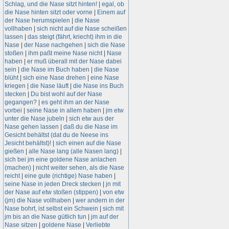
Schlag, und die Nase sitzt hinten!
|
egal, ob
die Nase hinten sitzt oder vorne
|
Einem auf
der Nase herumspielen
|
die Nase
vollhaben
|
sich nicht auf die Nase scheißen
lassen
|
das steigt (fährt, kriecht) ihm in die
Nase
|
der Nase nachgehen
|
sich die Nase
stoßen
|
ihm paßt meine Nase nicht
|
Nase
haben
|
er muß überall mit der Nase dabei
sein
|
die Nase im Buch haben
|
die Nase
blüht
|
sich eine Nase drehen
|
eine Nase
kriegen
|
die Nase läuft
|
die Nase ins Buch
stecken
|
Du bist wohl auf der Nase
gegangen?
|
es geht ihm an der Nase
vorbei
|
seine Nase in allem haben
|
jm etw
unter die Nase jubeln
|
sich etw aus der
Nase gehen lassen
|
daß du die Nase im
Gesicht behältst (dat du de Neese ins
Jesicht behältst)!
|
sich einen auf die Nase
gießen
|
alle Nase lang (alle Nasen lang)
|
sich bei jm eine goldene Nase anlachen
(machen)
|
nicht weiter sehen, als die Nase
reicht
|
eine gute (richtige) Nase haben
|
seine Nase in jeden Dreck stecken
|
jn mit
der Nase auf etw stoßen (stippen)
|
von etw
(jm) die Nase vollhaben
|
wer andern in der
Nase bohrt, ist selbst ein Schwein
|
sich mit
jm bis an die Nase gütlich tun
|
jm auf der
Nase sitzen
|
goldene Nase
|
Verliebte