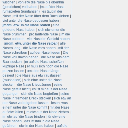
wischen
|
von etw die Nase bis obenhin
(gestrichen) vollhaben
|
jm auf der Nase
rumspielen (rumtanzen)
|
es taut in der
Nase
|
mit der Nase über dem Buch kleben
|
viel unter die Nase gegossen haben
|
jmdm. etw. in die Nase
reiben
|
eine
goldene Nase haben
|
sich etw unter die
Nase brummen
|
pro laufende Nase
|
jm die
Nase polieren
|
viel Nase im Gesicht haben
|
jmdm. etw. unter die Nase
reiben
|
alle
Nasen lang
|
die Nase vorn haben
|
mit der
Nase schreiben
|
auf der Nase liegen
|
Die
Nase voll davon haben
|
die Nase aus dem
Bau stecken
|
jm auf die Nase scheißen
|
kupfrige Nase
|
er muß sich noch die Nase
putzen lassen
|
um eine Nasenlänge
gesiegt
|
die Nase aus etw rauslassen
(raushalten)
|
sich eine unter die Nase
stecken
|
die Nase kriegt Junge
|
seine
Nase gefällt nicht
|
es ist mir aus der Nase
gegangen
|
sich die Nase begießen
|
seine
Nase in fremden Dreck stecken
|
sich etw an
der Nase vorbeigehen lassen
|
lesen, was
einem unter die Nase kommt
|
mit der Nase
auf etw fallen
|
jm etw aus der Nase ziehen
|
jm etw auf die Nase binden
|
für etw eine
Nase haben
|
das ist ihm in die Nase
gefahren
|
etw in der Nase haben
|
auf die