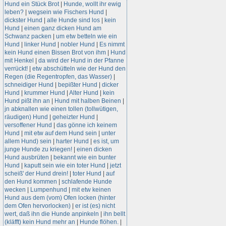
Hund ein Stück Brot
|
Hunde, wollt ihr ewig
leben?
|
wegsein wie Fischers Hund
|
dickster Hund
|
alle Hunde sind los
|
kein
Hund
|
einen ganz dicken Hund am
Schwanz packen
|
um etw betteln wie ein
Hund
|
linker Hund
|
nobler Hund
|
Es nimmt
kein Hund einen Bissen Brot von ihm
|
Hund
mit Henkel
|
da wird der Hund in der Pfanne
verrückt!
|
etw abschütteln wie der Hund den
Regen (die Regentropfen, das Wasser)
|
schneidiger Hund
|
bepißter Hund
|
dicker
Hund
|
krummer Hund
|
Alter Hund
|
kein
Hund pißt ihn an
|
Hund mit halben Beinen
|
jn abknallen wie einen tollen (tollwütigen,
räudigen) Hund
|
geheizter Hund
|
versoffener Hund
|
das gönne ich keinem
Hund
|
mit etw auf dem Hund sein
|
unter
allem Hund) sein
|
harter Hund
|
es ist, um
junge Hunde zu kriegen!
|
einen dicken
Hund ausbrüten
|
bekannt wie ein bunter
Hund
|
kaputt sein wie ein toter Hund
|
jetzt
scheiß' der Hund drein!
|
toter Hund
|
auf
den Hund kommen
|
schlafende Hunde
wecken
|
Lumpenhund
|
mit etw keinen
Hund aus dem (vom) Ofen locken (hinter
dem Ofen hervorlocken)
|
er ist (es) nicht
wert, daß ihn die Hunde anpinkeln
|
ihn bellt
(kläfft) kein Hund mehr an
|
Hunde flöhen.
|