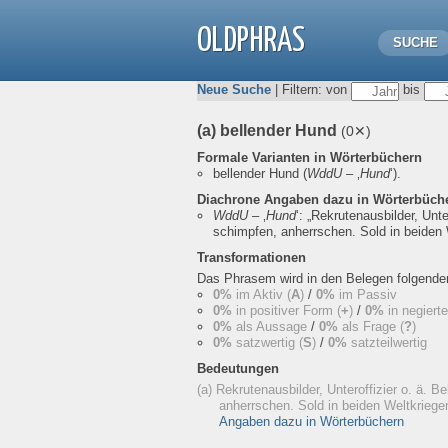
OLDPHRAS
SUCHE
Neue Suche
| Filtern: von
bis
(a) bellender Hund
(0✕)
Formale Varianten in Wörterbüchern
bellender Hund
(
WddU
– ‚
Hund
‘).
Diachrone Angaben dazu in Wörterbüch
WddU
– ‚
Hund
‘:
„Rekrutenausbilder, Unter
schimpfen, anherrschen. Sold in beiden 
Transformationen
Das Phrasem wird in den Belegen folgend
0%
im Aktiv (
A
)
/
0%
im Passiv
0%
in positiver Form (
+
)
/
0%
in negiert
0%
als Aussage
/
0%
als Frage (
?
)
0%
satzwertig (
S
)
/
0%
satzteilwertig
Bedeutungen
(a) Rekrutenausbilder, Unteroffizier o. ä. B
anherrschen. Sold in beiden Weltkriege
Angaben dazu in Wörterbüchern