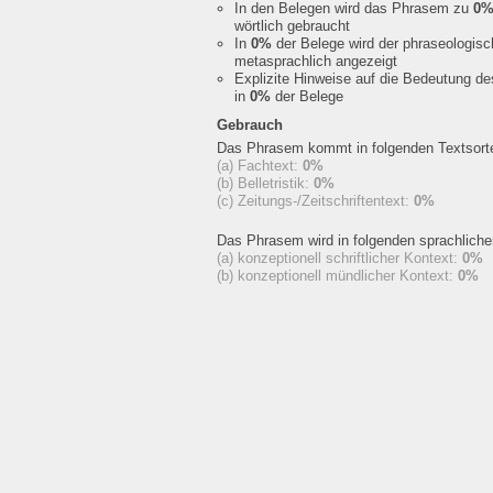
In den Belegen wird das Phrasem zu
0
wörtlich gebraucht
In
0%
der Belege wird der phraseologis
metasprachlich angezeigt
Explizite Hinweise auf die Bedeutung d
in
0%
der Belege
Gebrauch
Das Phrasem kommt in folgenden Textsorte
(a) Fachtext:
0%
(b) Belletristik:
0%
(c) Zeitungs-/Zeitschriftentext:
0%
Das Phrasem wird in folgenden sprachlich
(a) konzeptionell schriftlicher Kontext:
0%
(b) konzeptionell mündlicher Kontext:
0%