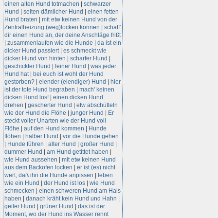
einen alten Hund totmachen
|
schwarzer
Hund
|
selten dämlicher Hund
|
einen fetten
Hund braten
|
mit etw keinen Hund von der
Zentralheizung (weg)locken können
|
schaff'
dir einen Hund an, der deine Anschläge frißt
|
zusammenlaufen wie die Hunde
|
da ist ein
dicker Hund passiert
|
es schmeckt wie
dicker Hund von hinten
|
scharfer Hund
|
geschickter Hund
|
feiner Hund
|
was jeder
Hund hat
|
bei euch ist wohl der Hund
gestorben?
|
elender (elendiger) Hund
|
hier
ist der tote Hund begraben
|
mach' keinen
dicken Hund los!
|
einen dicken Hund
drehen
|
gescherter Hund
|
etw abschütteln
wie der Hund die Flöhe
|
junger Hund
|
Er
steckt voller Unarten wie der Hund voll
Flöhe
|
auf den Hund kommen
|
Hunde
flöhen
|
halber Hund
|
vor die Hunde gehen
|
Hunde führen
|
alter Hund
|
großer Hund
|
dummer Hund
|
am Hund getittet haben
|
wie Hund aussehen
|
mit etw keinen Hund
aus dem Backofen locken
|
er ist (es) nicht
wert, daß ihn die Hunde anpissen
|
leben
wie ein Hund
|
der Hund ist los
|
wie Hund
schmecken
|
einen schweren Hund am Hals
haben
|
danach kräht kein Hund und Hahn
|
geiler Hund
|
grüner Hund
|
das ist der
Moment, wo der Hund ins Wasser rennt