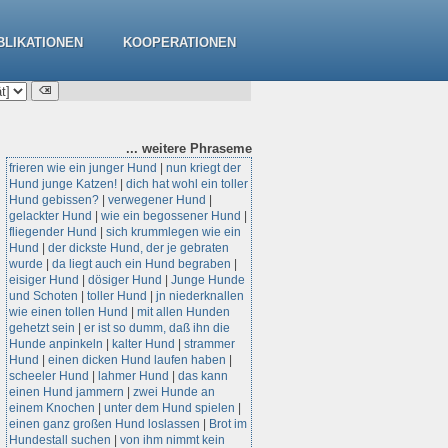
BLIKATIONEN
KOOPERATIONEN
... weitere
Phraseme
frieren wie ein junger Hund
|
nun kriegt der
Hund junge Katzen!
|
dich hat wohl ein toller
Hund gebissen?
|
verwegener Hund
|
gelackter Hund
|
wie ein begossener Hund
|
fliegender Hund
|
sich krummlegen wie ein
Hund
|
der dickste Hund, der je gebraten
wurde
|
da liegt auch ein Hund begraben
|
eisiger Hund
|
dösiger Hund
|
Junge Hunde
und Schoten
|
toller Hund
|
jn niederknallen
wie einen tollen Hund
|
mit allen Hunden
gehetzt sein
|
er ist so dumm, daß ihn die
Hunde anpinkeln
|
kalter Hund
|
strammer
Hund
|
einen dicken Hund laufen haben
|
scheeler Hund
|
lahmer Hund
|
das kann
einen Hund jammern
|
zwei Hunde an
einem Knochen
|
unter dem Hund spielen
|
einen ganz großen Hund loslassen
|
Brot im
Hundestall suchen
|
von ihm nimmt kein