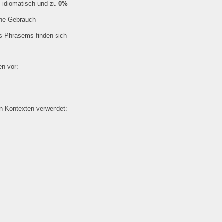
%
idiomatisch und zu
0%
che Gebrauch
es Phrasems finden sich
n vor:
en Kontexten verwendet: