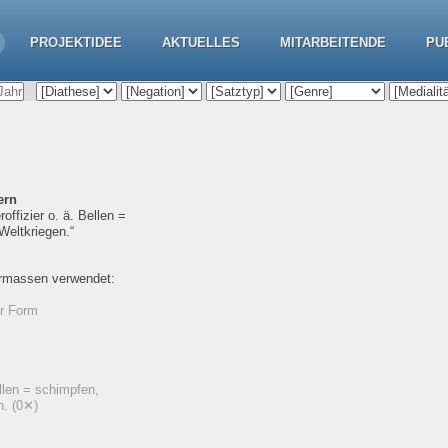
PROJEKTIDEE
AKTUELLES
MITARBEITENDE
PU
ern
offizier o. ä. Bellen =
Weltkriegen.“
ermassen verwendet:
er Form
ellen = schimpfen,
n.
(0✕)