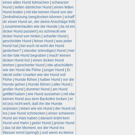
einen alten Hund totmachen
|
schwarzer
Hund
|
selten dämlicher Hund
|
einen fetten
Hund braten
|
mit etw keinen Hund von der
Zentralheizung (weg)locken können
|
schaff'
dir einen Hund an, der deine Anschläge frißt
|
zusammenlaufen wie die Hunde
|
da ist ein
dicker Hund passiert
|
es schmeckt wie
dicker Hund von hinten
|
scharfer Hund
|
geschickter Hund
|
feiner Hund
|
was jeder
Hund hat
|
bei euch ist wohl der Hund
gestorben?
|
elender (elendiger) Hund
|
hier
ist der tote Hund begraben
|
mach' keinen
dicken Hund los!
|
einen dicken Hund
drehen
|
gescherter Hund
|
etw abschütteln
wie der Hund die Flöhe
|
junger Hund
|
Er
steckt voller Unarten wie der Hund voll
Flöhe
|
Hunde flöhen
|
halber Hund
|
vor die
Hunde gehen
|
Hunde führen
|
alter Hund
|
großer Hund
|
dummer Hund
|
am Hund
getittet haben
|
wie Hund aussehen
|
mit etw
keinen Hund aus dem Backofen locken
|
er
ist (es) nicht wert, daß ihn die Hunde
anpissen
|
leben wie ein Hund
|
der Hund ist
los
|
wie Hund schmecken
|
einen schweren
Hund am Hals haben
|
danach kräht kein
Hund und Hahn
|
geiler Hund
|
grüner Hund
|
das ist der Moment, wo der Hund ins
Wasser rennt (springt)
|
und wenn es kleine