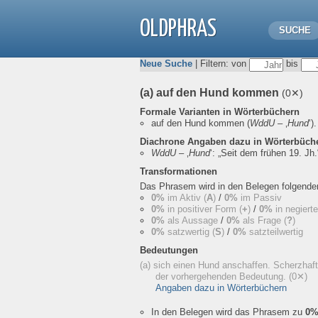
OLDPHRAS
SUCHE
Neue Suche
| Filtern: von
bis
(a) auf den Hund kommen
(0✕)
Formale Varianten in Wörterbüchern
auf den Hund kommen
(
WddU
– ‚
Hund
‘).
Diachrone Angaben dazu in Wörterbüch
WddU
– ‚
Hund
‘:
„Seit dem frühen 19. Jh.
Transformationen
Das Phrasem wird in den Belegen folgend
0%
im Aktiv (
A
)
/
0%
im Passiv
0%
in positiver Form (
+
)
/
0%
in negiert
0%
als Aussage
/
0%
als Frage (
?
)
0%
satzwertig (
S
)
/
0%
satzteilwertig
Bedeutungen
(a) sich einen Hund anschaffen. Scherzhaft
der vorhergehenden Bedeutung.
(0✕)
Angaben dazu in Wörterbüchern
In den Belegen wird das Phrasem zu
0