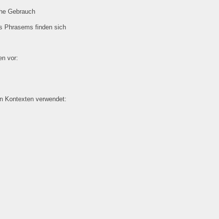
che Gebrauch
es Phrasems finden sich
n vor:
en Kontexten verwendet: