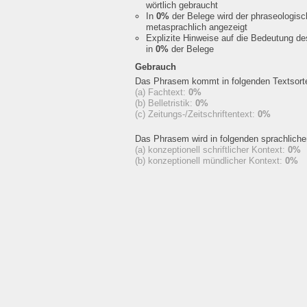
wörtlich gebraucht
In
0%
der Belege wird der phraseologis
metasprachlich angezeigt
Explizite Hinweise auf die Bedeutung d
in
0%
der Belege
Gebrauch
Das Phrasem kommt in folgenden Textsorte
(a) Fachtext:
0%
(b) Belletristik:
0%
(c) Zeitungs-/Zeitschriftentext:
0%
Das Phrasem wird in folgenden sprachlich
(a) konzeptionell schriftlicher Kontext:
0%
(b) konzeptionell mündlicher Kontext:
0%