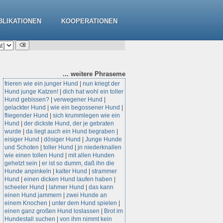
BLIKATIONEN
KOOPERATIONEN
... weitere
Phraseme
frieren wie ein junger Hund
|
nun kriegt der
Hund junge Katzen!
|
dich hat wohl ein toller
Hund gebissen?
|
verwegener Hund
|
gelackter Hund
|
wie ein begossener Hund
|
fliegender Hund
|
sich krummlegen wie ein
Hund
|
der dickste Hund, der je gebraten
wurde
|
da liegt auch ein Hund begraben
|
eisiger Hund
|
dösiger Hund
|
Junge Hunde
und Schoten
|
toller Hund
|
jn niederknallen
wie einen tollen Hund
|
mit allen Hunden
gehetzt sein
|
er ist so dumm, daß ihn die
Hunde anpinkeln
|
kalter Hund
|
strammer
Hund
|
einen dicken Hund laufen haben
|
scheeler Hund
|
lahmer Hund
|
das kann
einen Hund jammern
|
zwei Hunde an
einem Knochen
|
unter dem Hund spielen
|
einen ganz großen Hund loslassen
|
Brot im
Hundestall suchen
|
von ihm nimmt kein