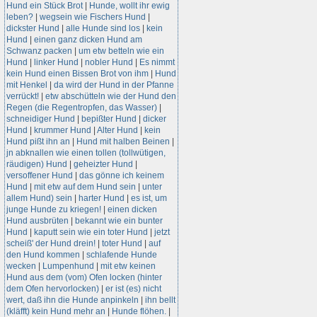
Hund ein Stück Brot
|
Hunde, wollt ihr ewig
leben?
|
wegsein wie Fischers Hund
|
dickster Hund
|
alle Hunde sind los
|
kein
Hund
|
einen ganz dicken Hund am
Schwanz packen
|
um etw betteln wie ein
Hund
|
linker Hund
|
nobler Hund
|
Es nimmt
kein Hund einen Bissen Brot von ihm
|
Hund
mit Henkel
|
da wird der Hund in der Pfanne
verrückt!
|
etw abschütteln wie der Hund den
Regen (die Regentropfen, das Wasser)
|
schneidiger Hund
|
bepißter Hund
|
dicker
Hund
|
krummer Hund
|
Alter Hund
|
kein
Hund pißt ihn an
|
Hund mit halben Beinen
|
jn abknallen wie einen tollen (tollwütigen,
räudigen) Hund
|
geheizter Hund
|
versoffener Hund
|
das gönne ich keinem
Hund
|
mit etw auf dem Hund sein
|
unter
allem Hund) sein
|
harter Hund
|
es ist, um
junge Hunde zu kriegen!
|
einen dicken
Hund ausbrüten
|
bekannt wie ein bunter
Hund
|
kaputt sein wie ein toter Hund
|
jetzt
scheiß' der Hund drein!
|
toter Hund
|
auf
den Hund kommen
|
schlafende Hunde
wecken
|
Lumpenhund
|
mit etw keinen
Hund aus dem (vom) Ofen locken (hinter
dem Ofen hervorlocken)
|
er ist (es) nicht
wert, daß ihn die Hunde anpinkeln
|
ihn bellt
(kläfft) kein Hund mehr an
|
Hunde flöhen.
|