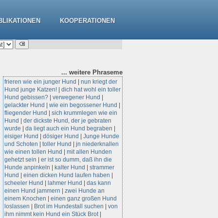
BLIKATIONEN
KOOPERATIONEN
... weitere
Phraseme
frieren wie ein junger Hund
|
nun kriegt der
Hund junge Katzen!
|
dich hat wohl ein toller
Hund gebissen?
|
verwegener Hund
|
gelackter Hund
|
wie ein begossener Hund
|
fliegender Hund
|
sich krummlegen wie ein
Hund
|
der dickste Hund, der je gebraten
wurde
|
da liegt auch ein Hund begraben
|
eisiger Hund
|
dösiger Hund
|
Junge Hunde
und Schoten
|
toller Hund
|
jn niederknallen
wie einen tollen Hund
|
mit allen Hunden
gehetzt sein
|
er ist so dumm, daß ihn die
Hunde anpinkeln
|
kalter Hund
|
strammer
Hund
|
einen dicken Hund laufen haben
|
scheeler Hund
|
lahmer Hund
|
das kann
einen Hund jammern
|
zwei Hunde an
einem Knochen
|
einen ganz großen Hund
loslassen
|
Brot im Hundestall suchen
|
von
ihm nimmt kein Hund ein Stück Brot
|