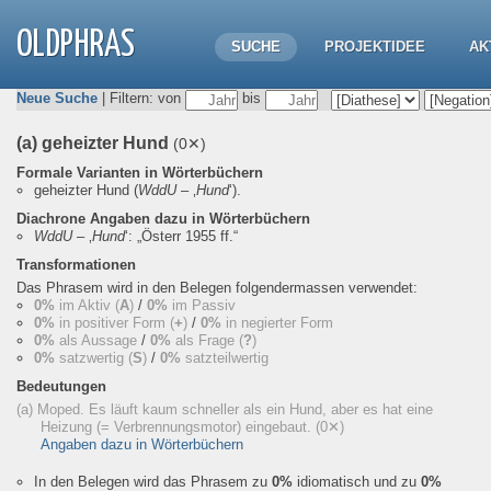
OLDPHRAS
SUCHE
PROJEKTIDEE
AK
Neue Suche
| Filtern: von
bis
(a) geheizter Hund
(0✕)
Formale Varianten in Wörterbüchern
geheizter Hund
(
WddU
– ‚
Hund
‘).
Diachrone Angaben dazu in Wörterbüchern
WddU
– ‚
Hund
‘:
„Österr 1955 ff.“
Transformationen
Das Phrasem wird in den Belegen folgendermassen verwendet:
0%
im Aktiv (
A
)
/
0%
im Passiv
0%
in positiver Form (
+
)
/
0%
in negierter Form
0%
als Aussage
/
0%
als Frage (
?
)
0%
satzwertig (
S
)
/
0%
satzteilwertig
Bedeutungen
(a) Moped. Es läuft kaum schneller als ein Hund, aber es hat eine
Heizung (= Verbrennungsmotor) eingebaut.
(0✕)
Angaben dazu in Wörterbüchern
In den Belegen wird das Phrasem zu
0%
idiomatisch und zu
0%