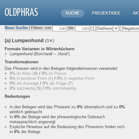
OLDPHRAS
SUCHE
PROJEKTIDEE
AK
Neue Suche
| Filtern: von
bis
(a) Lumpenhund
(0✕)
Formale Varianten in Wörterbüchern
Lumpenhund
(
Borchardt
– ‚
Hund
‘).
Transformationen
Das Phrasem wird in den Belegen folgendermassen verwendet:
0%
im Aktiv (
A
)
/
0%
im Passiv
0%
in positiver Form (
+
)
/
0%
in negierter Form
0%
als Aussage
/
0%
als Frage (
?
)
0%
satzwertig (
S
)
/
0%
satzteilwertig
Bedeutungen
In den Belegen wird das Phrasem zu
0%
idiomatisch und zu
0%
wörtlich gebraucht
In
0%
der Belege wird der phraseologische Gebrauch
metasprachlich angezeigt
Explizite Hinweise auf die Bedeutung des Phrasems finden sich
in
0%
der Belege