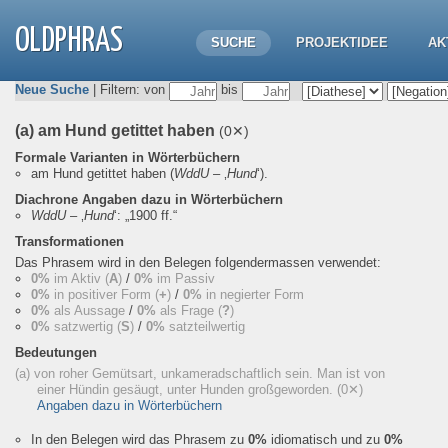
OLDPHRAS
SUCHE
PROJEKTIDEE
AK
Neue Suche
| Filtern: von
bis
(a) am Hund getittet haben
(0✕)
Formale Varianten in Wörterbüchern
am Hund getittet haben
(
WddU
– ‚
Hund
‘).
Diachrone Angaben dazu in Wörterbüchern
WddU
– ‚
Hund
‘:
„1900 ff.“
Transformationen
Das Phrasem wird in den Belegen folgendermassen verwendet:
0%
im Aktiv (
A
)
/
0%
im Passiv
0%
in positiver Form (
+
)
/
0%
in negierter Form
0%
als Aussage
/
0%
als Frage (
?
)
0%
satzwertig (
S
)
/
0%
satzteilwertig
Bedeutungen
(a) von roher Gemütsart, unkameradschaftlich sein. Man ist von
einer Hündin gesäugt, unter Hunden großgeworden.
(0✕)
Angaben dazu in Wörterbüchern
In den Belegen wird das Phrasem zu
0%
idiomatisch und zu
0%