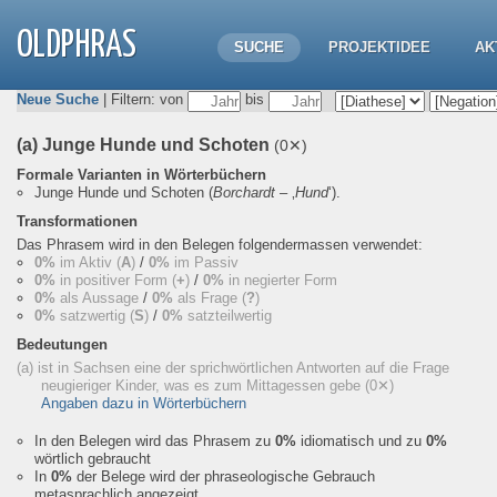
OLDPHRAS
SUCHE
PROJEKTIDEE
AK
Neue Suche
| Filtern: von
bis
(a) Junge Hunde und Schoten
(0✕)
Formale Varianten in Wörterbüchern
Junge Hunde und Schoten
(
Borchardt
– ‚
Hund
‘).
Transformationen
Das Phrasem wird in den Belegen folgendermassen verwendet:
0%
im Aktiv (
A
)
/
0%
im Passiv
0%
in positiver Form (
+
)
/
0%
in negierter Form
0%
als Aussage
/
0%
als Frage (
?
)
0%
satzwertig (
S
)
/
0%
satzteilwertig
Bedeutungen
(a) ist in Sachsen eine der sprichwörtlichen Antworten auf die Frage
neugieriger Kinder, was es zum Mittagessen gebe
(0✕)
Angaben dazu in Wörterbüchern
In den Belegen wird das Phrasem zu
0%
idiomatisch und zu
0%
wörtlich gebraucht
In
0%
der Belege wird der phraseologische Gebrauch
metasprachlich angezeigt