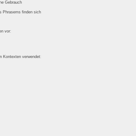
che Gebrauch
es Phrasems finden sich
n vor:
en Kontexten verwendet: