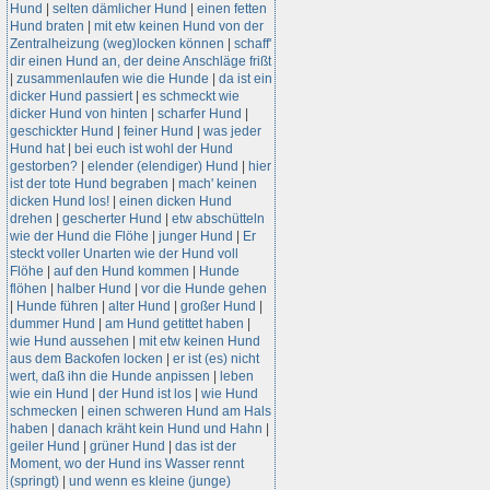
Hund
|
selten dämlicher Hund
|
einen fetten
Hund braten
|
mit etw keinen Hund von der
Zentralheizung (weg)locken können
|
schaff'
dir einen Hund an, der deine Anschläge frißt
|
zusammenlaufen wie die Hunde
|
da ist ein
dicker Hund passiert
|
es schmeckt wie
dicker Hund von hinten
|
scharfer Hund
|
geschickter Hund
|
feiner Hund
|
was jeder
Hund hat
|
bei euch ist wohl der Hund
gestorben?
|
elender (elendiger) Hund
|
hier
ist der tote Hund begraben
|
mach' keinen
dicken Hund los!
|
einen dicken Hund
drehen
|
gescherter Hund
|
etw abschütteln
wie der Hund die Flöhe
|
junger Hund
|
Er
steckt voller Unarten wie der Hund voll
Flöhe
|
auf den Hund kommen
|
Hunde
flöhen
|
halber Hund
|
vor die Hunde gehen
|
Hunde führen
|
alter Hund
|
großer Hund
|
dummer Hund
|
am Hund getittet haben
|
wie Hund aussehen
|
mit etw keinen Hund
aus dem Backofen locken
|
er ist (es) nicht
wert, daß ihn die Hunde anpissen
|
leben
wie ein Hund
|
der Hund ist los
|
wie Hund
schmecken
|
einen schweren Hund am Hals
haben
|
danach kräht kein Hund und Hahn
|
geiler Hund
|
grüner Hund
|
das ist der
Moment, wo der Hund ins Wasser rennt
(springt)
|
und wenn es kleine (junge)