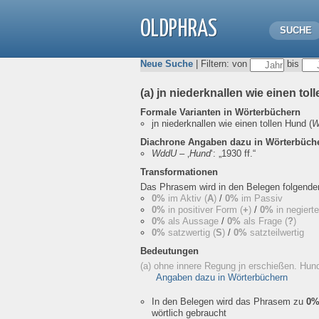
OLDPHRAS
SUCHE
Neue Suche
| Filtern: von
bis
(a) jn niederknallen wie einen to
Formale Varianten in Wörterbüchern
jn niederknallen wie einen tollen Hund
(
W
Diachrone Angaben dazu in Wörterbüch
WddU
– ‚
Hund
‘:
„1930 ff.“
Transformationen
Das Phrasem wird in den Belegen folgend
0%
im Aktiv (
A
)
/
0%
im Passiv
0%
in positiver Form (
+
)
/
0%
in negiert
0%
als Aussage
/
0%
als Frage (
?
)
0%
satzwertig (
S
)
/
0%
satzteilwertig
Bedeutungen
(a) ohne innere Regung jn erschießen. Hun
Angaben dazu in Wörterbüchern
In den Belegen wird das Phrasem zu
0
wörtlich gebraucht