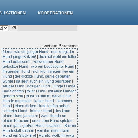
BLIKATIONEN
KOOPERATIONEN
... weitere
Phraseme
frieren wie ein junger Hund
|
nun kriegt der
Hund junge Katzen!
|
dich hat wohl ein toller
Hund gebissen?
|
verwegener Hund
|
gelackter Hund
|
wie ein begossener Hund
|
fliegender Hund
|
sich krummlegen wie ein
Hund
|
der dickste Hund, der je gebraten
wurde
|
da liegt auch ein Hund begraben
|
eisiger Hund
|
dösiger Hund
|
Junge Hunde
und Schoten
|
toller Hund
|
mit allen Hunden
gehetzt sein
|
er ist so dumm, daß ihn die
Hunde anpinkeln
|
kalter Hund
|
strammer
Hund
|
einen dicken Hund laufen haben
|
scheeler Hund
|
lahmer Hund
|
das kann
einen Hund jammern
|
zwei Hunde an
einem Knochen
|
unter dem Hund spielen
|
einen ganz großen Hund loslassen
|
Brot im
Hundestall suchen
|
von ihm nimmt kein
Hund ein Stück Brot
|
Hunde, wollt ihr ewig