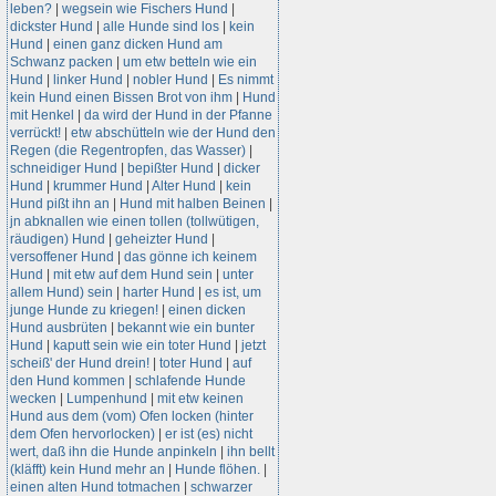
leben?
|
wegsein wie Fischers Hund
|
dickster Hund
|
alle Hunde sind los
|
kein
Hund
|
einen ganz dicken Hund am
Schwanz packen
|
um etw betteln wie ein
Hund
|
linker Hund
|
nobler Hund
|
Es nimmt
kein Hund einen Bissen Brot von ihm
|
Hund
mit Henkel
|
da wird der Hund in der Pfanne
verrückt!
|
etw abschütteln wie der Hund den
Regen (die Regentropfen, das Wasser)
|
schneidiger Hund
|
bepißter Hund
|
dicker
Hund
|
krummer Hund
|
Alter Hund
|
kein
Hund pißt ihn an
|
Hund mit halben Beinen
|
jn abknallen wie einen tollen (tollwütigen,
räudigen) Hund
|
geheizter Hund
|
versoffener Hund
|
das gönne ich keinem
Hund
|
mit etw auf dem Hund sein
|
unter
allem Hund) sein
|
harter Hund
|
es ist, um
junge Hunde zu kriegen!
|
einen dicken
Hund ausbrüten
|
bekannt wie ein bunter
Hund
|
kaputt sein wie ein toter Hund
|
jetzt
scheiß' der Hund drein!
|
toter Hund
|
auf
den Hund kommen
|
schlafende Hunde
wecken
|
Lumpenhund
|
mit etw keinen
Hund aus dem (vom) Ofen locken (hinter
dem Ofen hervorlocken)
|
er ist (es) nicht
wert, daß ihn die Hunde anpinkeln
|
ihn bellt
(kläfft) kein Hund mehr an
|
Hunde flöhen.
|
einen alten Hund totmachen
|
schwarzer