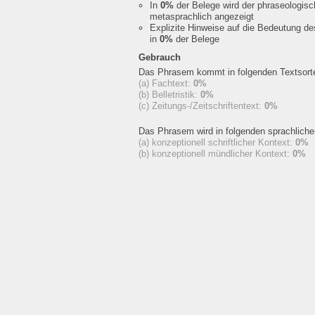
In
0%
der Belege wird der phraseologis
metasprachlich angezeigt
Explizite Hinweise auf die Bedeutung d
in
0%
der Belege
Gebrauch
Das Phrasem kommt in folgenden Textsorte
(a) Fachtext:
0%
(b) Belletristik:
0%
(c) Zeitungs-/Zeitschriftentext:
0%
Das Phrasem wird in folgenden sprachlich
(a) konzeptionell schriftlicher Kontext:
0%
(b) konzeptionell mündlicher Kontext:
0%