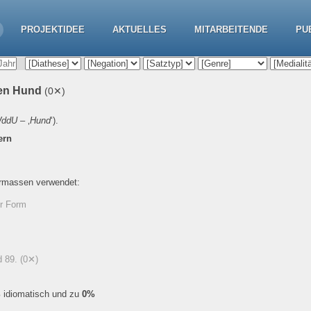
PROJEKTIDEE
AKTUELLES
MITARBEITENDE
PU
llen Hund
(0✕)
ddU
– ‚
Hund
‘).
ern
ermassen verwendet:
er Form
d 89.
(0✕)
%
idiomatisch und zu
0%