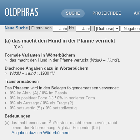
OLDPHRAS
SUCHE
PROJEKTIDEE
AK
Neue Suche
| Filtern: von
bis
(a) das macht den Hund in der Pfanne verrückt
(0✕)
Formale Varianten in Wörterbüchern
das macht den Hund in der Pfanne verrückt
(
WddU
– ‚
Hund
‘).
Diachrone Angaben dazu in Wörterbüchern
WddU
– ‚
Hund
‘:
„1930 ff.“
Transformationen
Das Phrasem wird in den Belegen folgendermassen verwendet:
0%
im Aktiv (
A
)
/
0%
im Passiv
0%
in positiver Form (
+
)
/
0%
in negierter Form
0%
als Aussage
/
0%
als Frage (
?
)
0%
satzwertig (
S
)
/
0%
satzteilwertig
Bedeutungen
(a) das treibt einen zum Äußersten, macht einen nervös, raubt
einem die Beherrschung. Vgl das Folgende.
(0✕)
Angaben dazu in Wörterbüchern