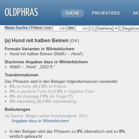
OLDPHRAS
SUCHE
PROJEKTIDEE
AK
Neue Suche
| Filtern: von
bis
(a) Hund mit halben Beinen
(0✕)
Formale Varianten in Wörterbüchern
Hund mit halben Beinen
(
WddU
– ‚
Hund
‘).
Diachrone Angaben dazu in Wörterbüchern
WddU
– ‚
Hund
‘:
„1910 ff.“
Transformationen
Das Phrasem wird in den Belegen folgendermassen verwendet:
0%
im Aktiv (
A
)
/
0%
im Passiv
0%
in positiver Form (
+
)
/
0%
in negierter Form
0%
als Aussage
/
0%
als Frage (
?
)
0%
satzwertig (
S
)
/
0%
satzteilwertig
Bedeutungen
(a) Dackel. Wegen seiner Kurzbeinigkeit.
(0✕)
Angaben dazu in Wörterbüchern
In den Belegen wird das Phrasem zu
0%
idiomatisch und zu
0%
wörtlich gebraucht