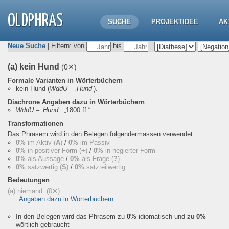
OLDPHRAS
SUCHE
PROJEKTIDEE
AK
Neue Suche
| Filtern: von
bis
(a) kein Hund
(0✕)
Formale Varianten in Wörterbüchern
kein Hund
(
WddU
– ‚
Hund
‘).
Diachrone Angaben dazu in Wörterbüchern
WddU
– ‚
Hund
‘:
„1800 ff.“
Transformationen
Das Phrasem wird in den Belegen folgendermassen verwendet:
0%
im Aktiv (
A
)
/
0%
im Passiv
0%
in positiver Form (
+
)
/
0%
in negierter Form
0%
als Aussage
/
0%
als Frage (
?
)
0%
satzwertig (
S
)
/
0%
satzteilwertig
Bedeutungen
(a) niemand.
(0✕)
Angaben dazu in Wörterbüchern
In den Belegen wird das Phrasem zu
0%
idiomatisch und zu
0%
wörtlich gebraucht