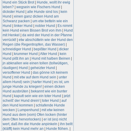
Hund ein Stück Brot
|
Hunde, wollt ihr ewig
leben?
|
wegsein wie Fischers Hund
|
dickster Hund
|
alle Hunde sind los
|
kein
Hund
|
einen ganz dicken Hund am
Schwanz packen
|
um etw betteln wie ein
Hund
|
linker Hund
|
nobler Hund
|
Es nimmt
kein Hund einen Bissen Brot von ihm
|
Hund
mit Henkel
|
da wird der Hund in der Pfanne
verrückt!
|
etw abschütteln wie der Hund den
Regen (die Regentropfen, das Wasser)
|
schneidiger Hund
|
bepißter Hund
|
dicker
Hund
|
krummer Hund
|
Alter Hund
|
kein
Hund pißt ihn an
|
Hund mit halben Beinen
|
jn abknallen wie einen tollen (tollwütigen,
räudigen) Hund
|
geheizter Hund
|
versoffener Hund
|
das gönne ich keinem
Hund
|
mit etw auf dem Hund sein
|
unter
allem Hund) sein
|
harter Hund
|
es ist, um
junge Hunde zu kriegen!
|
einen dicken
Hund ausbrüten
|
bekannt wie ein bunter
Hund
|
kaputt sein wie ein toter Hund
|
jetzt
scheiß' der Hund drein!
|
toter Hund
|
auf
den Hund kommen
|
schlafende Hunde
wecken
|
Lumpenhund
|
mit etw keinen
Hund aus dem (vom) Ofen locken (hinter
dem Ofen hervorlocken)
|
er ist (es) nicht
wert, daß ihn die Hunde anpinkeln
|
ihn bellt
(kläfft) kein Hund mehr an
|
Hunde flöhen.
|