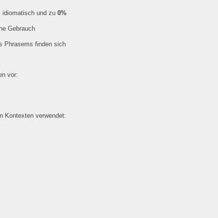
%
idiomatisch und zu
0%
che Gebrauch
es Phrasems finden sich
n vor:
en Kontexten verwendet: