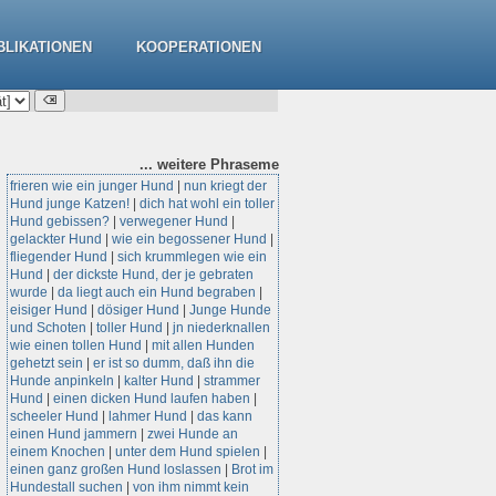
BLIKATIONEN
KOOPERATIONEN
... weitere
Phraseme
frieren wie ein junger Hund
|
nun kriegt der
Hund junge Katzen!
|
dich hat wohl ein toller
Hund gebissen?
|
verwegener Hund
|
gelackter Hund
|
wie ein begossener Hund
|
fliegender Hund
|
sich krummlegen wie ein
Hund
|
der dickste Hund, der je gebraten
wurde
|
da liegt auch ein Hund begraben
|
eisiger Hund
|
dösiger Hund
|
Junge Hunde
und Schoten
|
toller Hund
|
jn niederknallen
wie einen tollen Hund
|
mit allen Hunden
gehetzt sein
|
er ist so dumm, daß ihn die
Hunde anpinkeln
|
kalter Hund
|
strammer
Hund
|
einen dicken Hund laufen haben
|
scheeler Hund
|
lahmer Hund
|
das kann
einen Hund jammern
|
zwei Hunde an
einem Knochen
|
unter dem Hund spielen
|
einen ganz großen Hund loslassen
|
Brot im
Hundestall suchen
|
von ihm nimmt kein