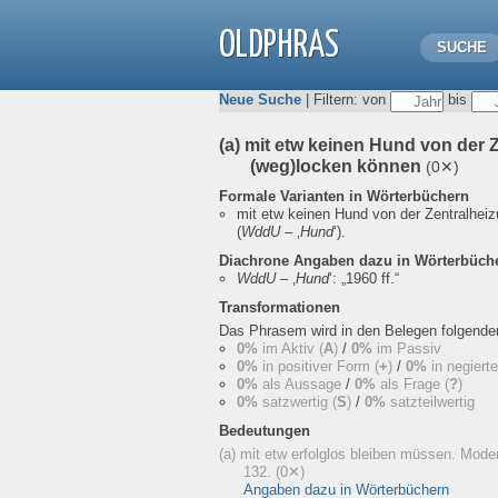
OLDPHRAS
SUCHE
Neue Suche
| Filtern: von
bis
(a) mit etw keinen Hund von der 
(weg)locken können
(0✕)
Formale Varianten in Wörterbüchern
mit etw keinen Hund von der Zentralhei
(
WddU
– ‚
Hund
‘).
Diachrone Angaben dazu in Wörterbüch
WddU
– ‚
Hund
‘:
„1960 ff.“
Transformationen
Das Phrasem wird in den Belegen folgend
0%
im Aktiv (
A
)
/
0%
im Passiv
0%
in positiver Form (
+
)
/
0%
in negiert
0%
als Aussage
/
0%
als Frage (
?
)
0%
satzwertig (
S
)
/
0%
satzteilwertig
Bedeutungen
(a) mit etw erfolglos bleiben müssen. Mode
132.
(0✕)
Angaben dazu in Wörterbüchern