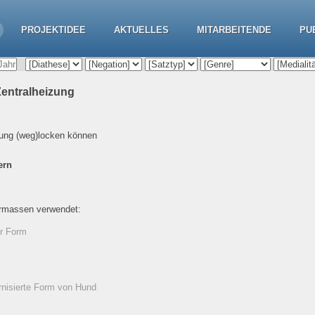
PROJEKTIDEE
AKTUELLES
MITARBEITENDE
PU
Zentralheizung
zung (weg)locken können
ern
ermassen verwendet:
er Form
rnisierte Form von Hund