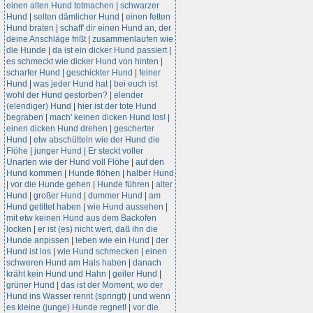
einen alten Hund totmachen
|
schwarzer
Hund
|
selten dämlicher Hund
|
einen fetten
Hund braten
|
schaff' dir einen Hund an, der
deine Anschläge frißt
|
zusammenlaufen wie
die Hunde
|
da ist ein dicker Hund passiert
|
es schmeckt wie dicker Hund von hinten
|
scharfer Hund
|
geschickter Hund
|
feiner
Hund
|
was jeder Hund hat
|
bei euch ist
wohl der Hund gestorben?
|
elender
(elendiger) Hund
|
hier ist der tote Hund
begraben
|
mach' keinen dicken Hund los!
|
einen dicken Hund drehen
|
gescherter
Hund
|
etw abschütteln wie der Hund die
Flöhe
|
junger Hund
|
Er steckt voller
Unarten wie der Hund voll Flöhe
|
auf den
Hund kommen
|
Hunde flöhen
|
halber Hund
|
vor die Hunde gehen
|
Hunde führen
|
alter
Hund
|
großer Hund
|
dummer Hund
|
am
Hund getittet haben
|
wie Hund aussehen
|
mit etw keinen Hund aus dem Backofen
locken
|
er ist (es) nicht wert, daß ihn die
Hunde anpissen
|
leben wie ein Hund
|
der
Hund ist los
|
wie Hund schmecken
|
einen
schweren Hund am Hals haben
|
danach
kräht kein Hund und Hahn
|
geiler Hund
|
grüner Hund
|
das ist der Moment, wo der
Hund ins Wasser rennt (springt)
|
und wenn
es kleine (junge) Hunde regnet!
|
vor die