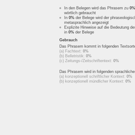
In den Belegen wird das Phrasem zu
0
wörtlich gebraucht
In
0%
der Belege wird der phraseologis
metasprachlich angezeigt
Explizite Hinweise auf die Bedeutung d
in
0%
der Belege
Gebrauch
Das Phrasem kommt in folgenden Textsorte
(a) Fachtext:
0%
(b) Belletristik:
0%
(c) Zeitungs-/Zeitschriftentext:
0%
Das Phrasem wird in folgenden sprachlich
(a) konzeptionell schriftlicher Kontext:
0%
(b) konzeptionell mündlicher Kontext:
0%