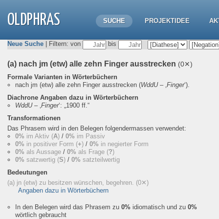
OLDPHRAS
SUCHE
PROJEKTIDEE
AK
Neue Suche
| Filtern: von
bis
(a) nach jm (etw) alle zehn Finger ausstrecken
(0✕)
Formale Varianten in Wörterbüchern
nach jm (etw) alle zehn Finger ausstrecken
(
WddU
– ‚
Finger
‘).
Diachrone Angaben dazu in Wörterbüchern
WddU
– ‚
Finger
‘:
„1900 ff.“
Transformationen
Das Phrasem wird in den Belegen folgendermassen verwendet:
0%
im Aktiv (
A
)
/
0%
im Passiv
0%
in positiver Form (
+
)
/
0%
in negierter Form
0%
als Aussage
/
0%
als Frage (
?
)
0%
satzwertig (
S
)
/
0%
satzteilwertig
Bedeutungen
(a) jn (etw) zu besitzen wünschen, begehren.
(0✕)
Angaben dazu in Wörterbüchern
In den Belegen wird das Phrasem zu
0%
idiomatisch und zu
0%
wörtlich gebraucht