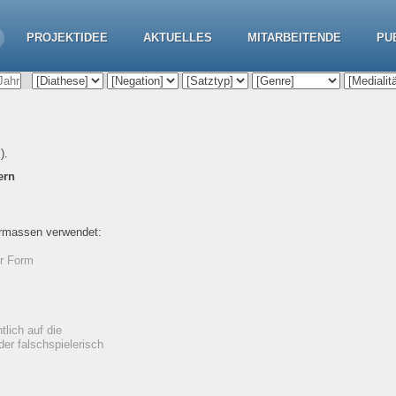
PROJEKTIDEE
AKTUELLES
MITARBEITENDE
PU
‘).
ern
ermassen verwendet:
er Form
tlich auf die
er falschspielerisch