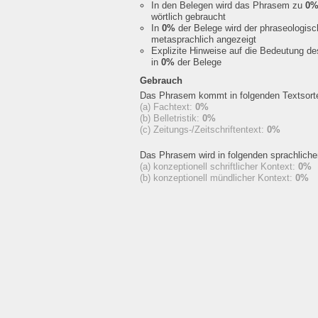
In den Belegen wird das Phrasem zu
0
wörtlich gebraucht
In
0%
der Belege wird der phraseologis
metasprachlich angezeigt
Explizite Hinweise auf die Bedeutung d
in
0%
der Belege
Gebrauch
Das Phrasem kommt in folgenden Textsorte
(a) Fachtext:
0%
(b) Belletristik:
0%
(c) Zeitungs-/Zeitschriftentext:
0%
Das Phrasem wird in folgenden sprachlich
(a) konzeptionell schriftlicher Kontext:
0%
(b) konzeptionell mündlicher Kontext:
0%