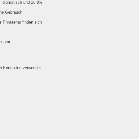
%
idiomatisch und zu
0%
che Gebrauch
es Phrasems finden sich
n vor:
en Kontexten verwendet: