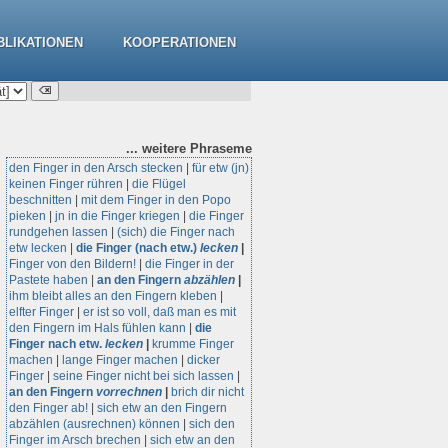
BLIKATIONEN
KOOPERATIONEN
... weitere
Phraseme
den Finger in den Arsch stecken
|
für etw (jn)
keinen Finger rühren
|
die Flügel
beschnitten
|
mit dem Finger in den Popo
pieken
|
jn in die Finger kriegen
|
die Finger
rundgehen lassen
|
(sich) die Finger nach
etw lecken
|
die Finger (nach etw.)
lecken
|
Finger von den Bildern!
|
die Finger in der
Pastete haben
|
an den Fingern
abzählen
|
ihm bleibt alles an den Fingern kleben
|
elfter Finger
|
er ist so voll, daß man es mit
den Fingern im Hals fühlen kann
|
die
Finger nach etw.
lecken
|
krumme Finger
machen
|
lange Finger machen
|
dicker
Finger
|
seine Finger nicht bei sich lassen
|
an den Fingern
vorrechnen
|
brich dir nicht
den Finger ab!
|
sich etw an den Fingern
abzählen (ausrechnen) können
|
sich den
Finger im Arsch brechen
|
sich etw an den