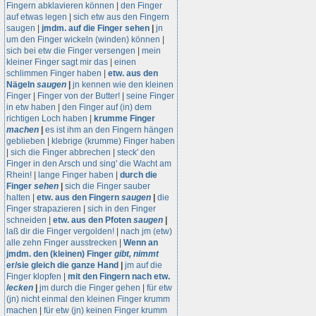
Fingern abklavieren können
|
den Finger
auf etwas legen
|
sich etw aus den Fingern
saugen
|
jmdm. auf die Finger sehen
|
jn
um den Finger wickeln (winden) können
|
sich bei etw die Finger versengen
|
mein
kleiner Finger sagt mir das
|
einen
schlimmen Finger haben
|
etw. aus den
Nägeln
saugen
|
jn kennen wie den kleinen
Finger
|
Finger von der Butter!
|
seine Finger
in etw haben
|
den Finger auf (in) dem
richtigen Loch haben
|
krumme Finger
machen
|
es ist ihm an den Fingern hängen
geblieben
|
klebrige (krumme) Finger haben
|
sich die Finger abbrechen
|
steck' den
Finger in den Arsch und sing' die Wacht am
Rhein!
|
lange Finger haben
|
durch die
Finger
sehen
|
sich die Finger sauber
halten
|
etw. aus den Fingern
saugen
|
die
Finger strapazieren
|
sich in den Finger
schneiden
|
etw. aus den Pfoten
saugen
|
laß dir die Finger vergolden!
|
nach jm (etw)
alle zehn Finger ausstrecken
|
Wenn an
jmdm. den (kleinen) Finger
gibt,
nimmt
er/sie gleich die ganze Hand
|
jm auf die
Finger klopfen
|
mit den Fingern nach etw.
lecken
|
jm durch die Finger gehen
|
für etw
(jn) nicht einmal den kleinen Finger krumm
machen
|
für etw (jn) keinen Finger krumm