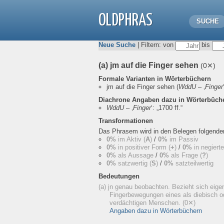
OLDPHRAS
SUCHE
Neue Suche
| Filtern: von
bis
(a) jm auf die Finger sehen
(0✕)
Formale Varianten in Wörterbüchern
jm auf die Finger sehen
(
WddU
– ‚
Finger
Diachrone Angaben dazu in Wörterbüch
WddU
– ‚
Finger
‘:
„1700 ff.“
Transformationen
Das Phrasem wird in den Belegen folgend
0%
im Aktiv (
A
)
/
0%
im Passiv
0%
in positiver Form (
+
)
/
0%
in negiert
0%
als Aussage
/
0%
als Frage (
?
)
0%
satzwertig (
S
)
/
0%
satzteilwertig
Bedeutungen
(a) jn genau beobachten. Bezieht sich eigen
Fingerbewegungen eines als diebisch od
verdächtigen Menschen.
(0✕)
Angaben dazu in Wörterbüchern