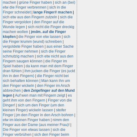
machen
|
grüne Finger haben
|
sich an (bei)
etw die Finger verbrennen
|
sich in die
Finger schneidet
|
lange Finger# machen
|
sich etw aus den Fingern zutzeln
|
sich die
Finger vergolden
|
den Finger auf die
Wunde legen
|
sich nicht die Finger dreckig
machen wollen
|
jmdm. auf die Finger
klopfen
|
die Finger von etw lassen
|
sich
die Finger krumm (wund) schreiben
|
vergoldete Finger haben
|
aus einer Sache
seine Finger nehmen
|
sich die Finger
schmutzig machen
|
sich etw nicht aus den
Fingern saugen können
|
die Finger im
Spiel haben
|
da kann man mit dem Finger
dran fühlen
|
ihm jucken die Finger (es juckt
ihn in den Fingern)
|
die Finger nicht bei
sich behalten können
|
Man kann ihn um
den Finger wickeln
|
den Finger im Arsch
abbrechen
|
den Zeigefinger auf den Mund
legen
|
Auf wen man mit Fingern zeigt
|
es
geht ihm von den Fingern
|
Finger von die
Dinger!
|
sich um den Finger (um den
kleinen Finger) wickeln lassen
|
steifer
Finger
|
jm den Finger in den Arsch bohren
|
etw im kleinen Finger haben
|
nimm den
Finger aus der Dame (aus meiner Frau)!
|
Die Finger von etwas lassen
|
sich die
Finger verbrühen
|
sich den Finger beim