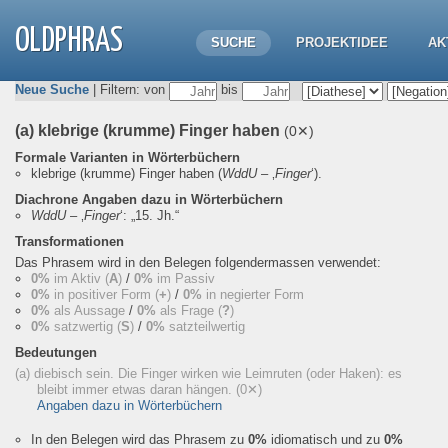
OLDPHRAS
SUCHE
PROJEKTIDEE
AK
Neue Suche
| Filtern: von
bis
(a) klebrige (krumme) Finger haben
(0✕)
Formale Varianten in Wörterbüchern
klebrige (krumme) Finger haben
(
WddU
– ‚
Finger
‘).
Diachrone Angaben dazu in Wörterbüchern
WddU
– ‚
Finger
‘:
„15. Jh.“
Transformationen
Das Phrasem wird in den Belegen folgendermassen verwendet:
0%
im Aktiv (
A
)
/
0%
im Passiv
0%
in positiver Form (
+
)
/
0%
in negierter Form
0%
als Aussage
/
0%
als Frage (
?
)
0%
satzwertig (
S
)
/
0%
satzteilwertig
Bedeutungen
(a) diebisch sein. Die Finger wirken wie Leimruten (oder Haken): es
bleibt immer etwas daran hängen.
(0✕)
Angaben dazu in Wörterbüchern
In den Belegen wird das Phrasem zu
0%
idiomatisch und zu
0%