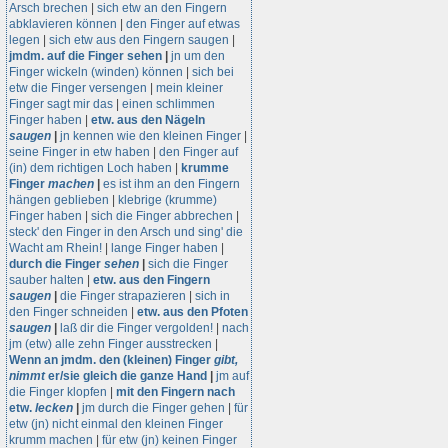
Arsch brechen
|
sich etw an den Fingern
abklavieren können
|
den Finger auf etwas
legen
|
sich etw aus den Fingern saugen
|
jmdm. auf die Finger sehen
|
jn um den
Finger wickeln (winden) können
|
sich bei
etw die Finger versengen
|
mein kleiner
Finger sagt mir das
|
einen schlimmen
Finger haben
|
etw. aus den Nägeln
saugen
|
jn kennen wie den kleinen Finger
|
seine Finger in etw haben
|
den Finger auf
(in) dem richtigen Loch haben
|
krumme
Finger
machen
|
es ist ihm an den Fingern
hängen geblieben
|
klebrige (krumme)
Finger haben
|
sich die Finger abbrechen
|
steck' den Finger in den Arsch und sing' die
Wacht am Rhein!
|
lange Finger haben
|
durch die Finger
sehen
|
sich die Finger
sauber halten
|
etw. aus den Fingern
saugen
|
die Finger strapazieren
|
sich in
den Finger schneiden
|
etw. aus den Pfoten
saugen
|
laß dir die Finger vergolden!
|
nach
jm (etw) alle zehn Finger ausstrecken
|
Wenn an jmdm. den (kleinen) Finger
gibt,
nimmt
er/sie gleich die ganze Hand
|
jm auf
die Finger klopfen
|
mit den Fingern nach
etw.
lecken
|
jm durch die Finger gehen
|
für
etw (jn) nicht einmal den kleinen Finger
krumm machen
|
für etw (jn) keinen Finger