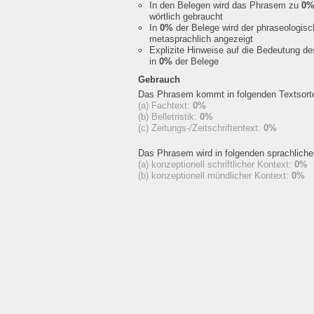
In den Belegen wird das Phrasem zu
0
wörtlich gebraucht
In
0%
der Belege wird der phraseologis
metasprachlich angezeigt
Explizite Hinweise auf die Bedeutung d
in
0%
der Belege
Gebrauch
Das Phrasem kommt in folgenden Textsorte
(a) Fachtext:
0%
(b) Belletristik:
0%
(c) Zeitungs-/Zeitschriftentext:
0%
Das Phrasem wird in folgenden sprachlich
(a) konzeptionell schriftlicher Kontext:
0%
(b) konzeptionell mündlicher Kontext:
0%