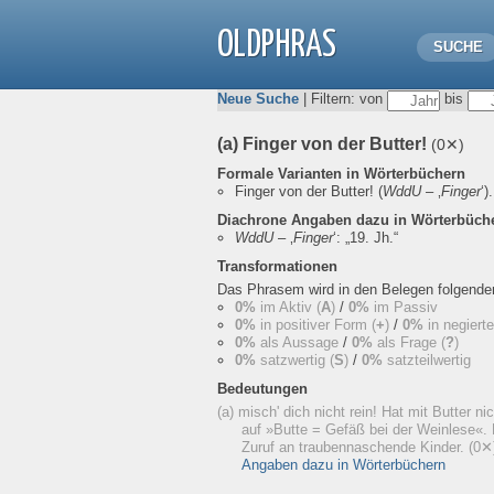
OLDPHRAS
SUCHE
Neue Suche
| Filtern: von
bis
(a) Finger von der Butter!
(0✕)
Formale Varianten in Wörterbüchern
Finger von der Butter!
(
WddU
– ‚
Finger
‘).
Diachrone Angaben dazu in Wörterbüch
WddU
– ‚
Finger
‘:
„19. Jh.“
Transformationen
Das Phrasem wird in den Belegen folgend
0%
im Aktiv (
A
)
/
0%
im Passiv
0%
in positiver Form (
+
)
/
0%
in negiert
0%
als Aussage
/
0%
als Frage (
?
)
0%
satzwertig (
S
)
/
0%
satzteilwertig
Bedeutungen
(a) misch' dich nicht rein! Hat mit Butter ni
auf »Butte = Gefäß bei der Weinlese«. 
Zuruf an traubennaschende Kinder.
(0✕
Angaben dazu in Wörterbüchern