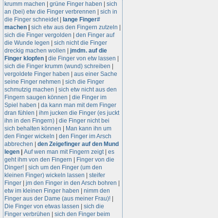
krumm machen
|
grüne Finger haben
|
sich
an (bei) etw die Finger verbrennen
|
sich in
die Finger schneidet
|
lange Finger#
machen
|
sich etw aus den Fingern zutzeln
|
sich die Finger vergolden
|
den Finger auf
die Wunde legen
|
sich nicht die Finger
dreckig machen wollen
|
jmdm. auf die
Finger klopfen
|
die Finger von etw lassen
|
sich die Finger krumm (wund) schreiben
|
vergoldete Finger haben
|
aus einer Sache
seine Finger nehmen
|
sich die Finger
schmutzig machen
|
sich etw nicht aus den
Fingern saugen können
|
die Finger im
Spiel haben
|
da kann man mit dem Finger
dran fühlen
|
ihm jucken die Finger (es juckt
ihn in den Fingern)
|
die Finger nicht bei
sich behalten können
|
Man kann ihn um
den Finger wickeln
|
den Finger im Arsch
abbrechen
|
den Zeigefinger auf den Mund
legen
|
Auf wen man mit Fingern zeigt
|
es
geht ihm von den Fingern
|
Finger von die
Dinger!
|
sich um den Finger (um den
kleinen Finger) wickeln lassen
|
steifer
Finger
|
jm den Finger in den Arsch bohren
|
etw im kleinen Finger haben
|
nimm den
Finger aus der Dame (aus meiner Frau)!
|
Die Finger von etwas lassen
|
sich die
Finger verbrühen
|
sich den Finger beim