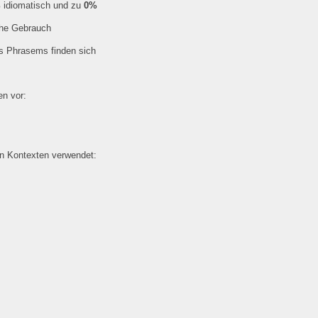
%
idiomatisch und zu
0%
che Gebrauch
es Phrasems finden sich
n vor:
en Kontexten verwendet: