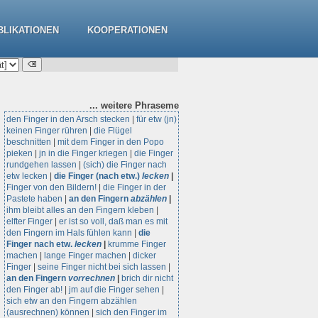
BLIKATIONEN
KOOPERATIONEN
... weitere
Phraseme
den Finger in den Arsch stecken
|
für etw (jn)
keinen Finger rühren
|
die Flügel
beschnitten
|
mit dem Finger in den Popo
pieken
|
jn in die Finger kriegen
|
die Finger
rundgehen lassen
|
(sich) die Finger nach
etw lecken
|
die Finger (nach etw.)
lecken
|
Finger von den Bildern!
|
die Finger in der
Pastete haben
|
an den Fingern
abzählen
|
ihm bleibt alles an den Fingern kleben
|
elfter Finger
|
er ist so voll, daß man es mit
den Fingern im Hals fühlen kann
|
die
Finger nach etw.
lecken
|
krumme Finger
machen
|
lange Finger machen
|
dicker
Finger
|
seine Finger nicht bei sich lassen
|
an den Fingern
vorrechnen
|
brich dir nicht
den Finger ab!
|
jm auf die Finger sehen
|
sich etw an den Fingern abzählen
(ausrechnen) können
|
sich den Finger im