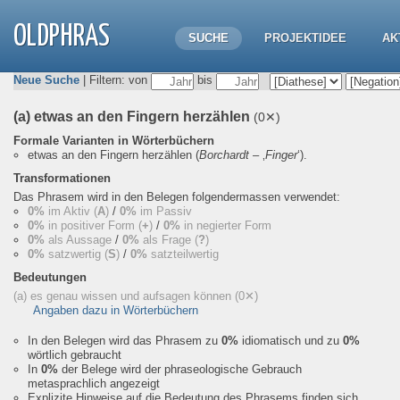
OLDPHRAS
SUCHE
PROJEKTIDEE
AK
Neue Suche
| Filtern: von
bis
(a) etwas an den Fingern herzählen
(0✕)
Formale Varianten in Wörterbüchern
etwas an den Fingern herzählen
(
Borchardt
– ‚
Finger
‘).
Transformationen
Das Phrasem wird in den Belegen folgendermassen verwendet:
0%
im Aktiv (
A
)
/
0%
im Passiv
0%
in positiver Form (
+
)
/
0%
in negierter Form
0%
als Aussage
/
0%
als Frage (
?
)
0%
satzwertig (
S
)
/
0%
satzteilwertig
Bedeutungen
(a) es genau wissen und aufsagen können
(0✕)
Angaben dazu in Wörterbüchern
In den Belegen wird das Phrasem zu
0%
idiomatisch und zu
0%
wörtlich gebraucht
In
0%
der Belege wird der phraseologische Gebrauch
metasprachlich angezeigt
Explizite Hinweise auf die Bedeutung des Phrasems finden sich