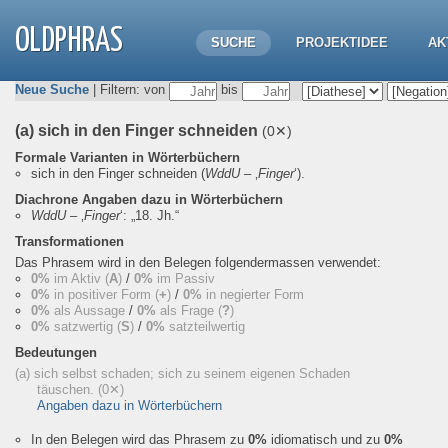
OLDPHRAS
SUCHE
PROJEKTIDEE
AK
Neue Suche
| Filtern: von
bis
(a) sich in den Finger schneiden
(0✕)
Formale Varianten in Wörterbüchern
sich in den Finger schneiden
(
WddU
– ‚
Finger
‘).
Diachrone Angaben dazu in Wörterbüchern
WddU
– ‚
Finger
‘:
„18. Jh.“
Transformationen
Das Phrasem wird in den Belegen folgendermassen verwendet:
0%
im Aktiv (
A
)
/
0%
im Passiv
0%
in positiver Form (
+
)
/
0%
in negierter Form
0%
als Aussage
/
0%
als Frage (
?
)
0%
satzwertig (
S
)
/
0%
satzteilwertig
Bedeutungen
(a) sich selbst schaden; sich zu seinem eigenen Schaden
täuschen.
(0✕)
Angaben dazu in Wörterbüchern
In den Belegen wird das Phrasem zu
0%
idiomatisch und zu
0%