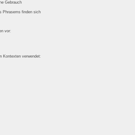
che Gebrauch
es Phrasems finden sich
n vor:
en Kontexten verwendet: