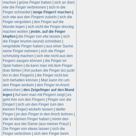
machen
|
grüne Finger haben
|
sich an (bei)
etw die Finger verbrennen
|
sich in die
Finger schneidet
|
lange Finger# machen
|
sich etw aus den Fingern zutzeln
|
sich die
Finger vergolden
|
den Finger auf die
Wunde legen
|
sich nicht die Finger dreckig
machen wollen
|
jmdm. auf die Finger
klopfen
|
die Finger von etw lassen
|
sich
die Finger krumm (wund) schreiben
|
vergoldete Finger haben
|
aus einer Sache
seine Finger nehmen
|
sich die Finger
schmutzig machen
|
sich etw nicht aus den
Fingern saugen können
|
die Finger im
Spiel haben
|
da kann man mit dem Finger
dran fühlen
|
ihm jucken die Finger (es juckt
ihn in den Fingern)
|
die Finger nicht bei
sich behalten können
|
Man kann ihn um
den Finger wickeln
|
den Finger im Arsch
abbrechen
|
den Zeigefinger auf den Mund
legen
|
Auf wen man mit Fingern zeigt
|
es
geht ihm von den Fingern
|
Finger von die
Dinger!
|
sich um den Finger (um den
kleinen Finger) wickeln lassen
|
steifer
Finger
|
jm den Finger in den Arsch bohren
|
etw im kleinen Finger haben
|
nimm den
Finger aus der Dame (aus meiner Frau)!
|
Die Finger von etwas lassen
|
sich die
Finger verbrühen
|
sich den Finger beim