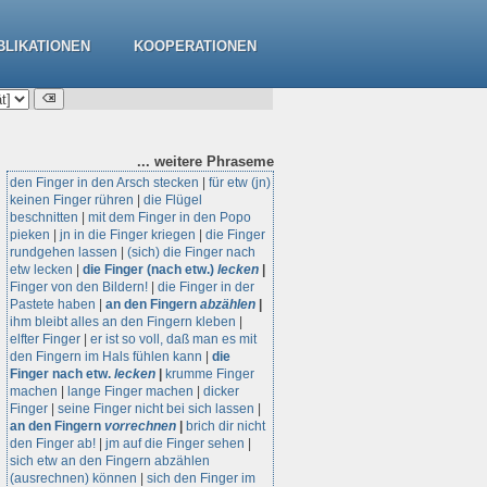
BLIKATIONEN
KOOPERATIONEN
... weitere
Phraseme
den Finger in den Arsch stecken
|
für etw (jn)
keinen Finger rühren
|
die Flügel
beschnitten
|
mit dem Finger in den Popo
pieken
|
jn in die Finger kriegen
|
die Finger
rundgehen lassen
|
(sich) die Finger nach
etw lecken
|
die Finger (nach etw.)
lecken
|
Finger von den Bildern!
|
die Finger in der
Pastete haben
|
an den Fingern
abzählen
|
ihm bleibt alles an den Fingern kleben
|
elfter Finger
|
er ist so voll, daß man es mit
den Fingern im Hals fühlen kann
|
die
Finger nach etw.
lecken
|
krumme Finger
machen
|
lange Finger machen
|
dicker
Finger
|
seine Finger nicht bei sich lassen
|
an den Fingern
vorrechnen
|
brich dir nicht
den Finger ab!
|
jm auf die Finger sehen
|
sich etw an den Fingern abzählen
(ausrechnen) können
|
sich den Finger im