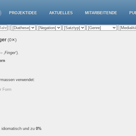
PROJEKTIDEE
AKTUELLES
MITARBEITENDE
PU
nger
(0✕)
– ‚
Finger
‘).
ern
ermassen verwendet:
er Form
%
idiomatisch und zu
0%