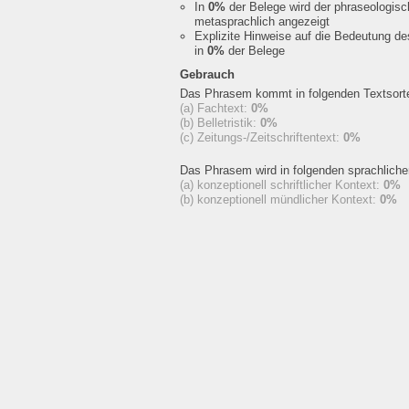
In
0%
der Belege wird der phraseologis
metasprachlich angezeigt
Explizite Hinweise auf die Bedeutung d
in
0%
der Belege
Gebrauch
Das Phrasem kommt in folgenden Textsorte
(a) Fachtext:
0%
(b) Belletristik:
0%
(c) Zeitungs-/Zeitschriftentext:
0%
Das Phrasem wird in folgenden sprachlich
(a) konzeptionell schriftlicher Kontext:
0%
(b) konzeptionell mündlicher Kontext:
0%