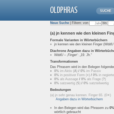
OLDPHRAS
SUCHE
Neue Suche
| Filtern: von
bis
(a) jn kennen wie den kleinen Fi
Formale Varianten in Wörterbüchern
jn kennen wie den kleinen Finger
(
WddU
Diachrone Angaben dazu in Wörterbüch
WddU
– ‚
Finger
‘:
„19. Jh.“
Transformationen
Das Phrasem wird in den Belegen folgend
0%
im Aktiv (
A
)
/
0%
im Passiv
0%
in positiver Form (
+
)
/
0%
in negiert
0%
als Aussage
/
0%
als Frage (
?
)
0%
satzwertig (
S
)
/
0%
satzteilwertig
Bedeutungen
(a) jn sehr genau kennen. Finger 65.
(0✕)
Angaben dazu in Wörterbüchern
In den Belegen wird das Phrasem zu
0
wörtlich gebraucht