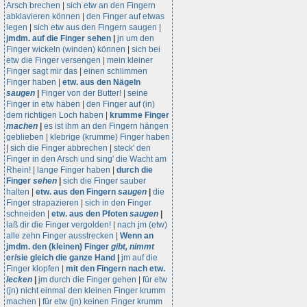
Arsch brechen
|
sich etw an den Fingern
abklavieren können
|
den Finger auf etwas
legen
|
sich etw aus den Fingern saugen
|
jmdm. auf die Finger sehen
|
jn um den
Finger wickeln (winden) können
|
sich bei
etw die Finger versengen
|
mein kleiner
Finger sagt mir das
|
einen schlimmen
Finger haben
|
etw. aus den Nägeln
saugen
|
Finger von der Butter!
|
seine
Finger in etw haben
|
den Finger auf (in)
dem richtigen Loch haben
|
krumme Finger
machen
|
es ist ihm an den Fingern hängen
geblieben
|
klebrige (krumme) Finger haben
|
sich die Finger abbrechen
|
steck' den
Finger in den Arsch und sing' die Wacht am
Rhein!
|
lange Finger haben
|
durch die
Finger
sehen
|
sich die Finger sauber
halten
|
etw. aus den Fingern
saugen
|
die
Finger strapazieren
|
sich in den Finger
schneiden
|
etw. aus den Pfoten
saugen
|
laß dir die Finger vergolden!
|
nach jm (etw)
alle zehn Finger ausstrecken
|
Wenn an
jmdm. den (kleinen) Finger
gibt,
nimmt
er/sie gleich die ganze Hand
|
jm auf die
Finger klopfen
|
mit den Fingern nach etw.
lecken
|
jm durch die Finger gehen
|
für etw
(jn) nicht einmal den kleinen Finger krumm
machen
|
für etw (jn) keinen Finger krumm